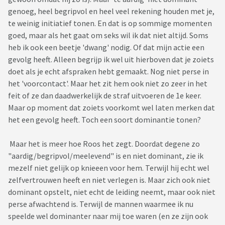
genoeg, heel begripvol en heel veel rekening houden met je,
te weinig initiatief tonen. En dat is op sommige momenten
goed, maar als het gaat om seks wil ik dat niet altijd. Soms
heb ik ook een beetje 'dwang' nodig. Of dat mijn actie een
gevolg heeft. Alleen begrijp ik wel uit hierboven dat je zoiets
doet als je echt afspraken hebt gemaakt. Nog niet perse in
het 'voorcontact'. Maar het zit hem ook niet zo zeer in het
feit of ze dan daadwerkelijk de straf uitvoeren de 1e keer.
Maar op moment dat zoiets voorkomt wel laten merken dat
het een gevolg heeft. Toch een soort dominantie tonen?
Maar het is meer hoe Roos het zegt. Doordat degene zo
"aardig/begripvol/meelevend" is en niet dominant, zie ik
mezelf niet gelijk op knieeen voor hem. Terwijl hij echt wel
zelfvertrouwen heeft en niet verlegen is. Maar zich ook niet
dominant opstelt, niet echt de leiding neemt, maar ook niet
perse afwachtend is. Terwijl de mannen waarmee ik nu
speelde wel dominanter naar mij toe waren (en ze zijn ook