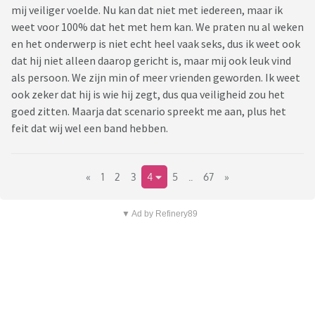
mij veiliger voelde. Nu kan dat niet met iedereen, maar ik
weet voor 100% dat het met hem kan. We praten nu al weken
en het onderwerp is niet echt heel vaak seks, dus ik weet ook
dat hij niet alleen daarop gericht is, maar mij ook leuk vind
als persoon. We zijn min of meer vrienden geworden. Ik weet
ook zeker dat hij is wie hij zegt, dus qua veiligheid zou het
goed zitten. Maarja dat scenario spreekt me aan, plus het
feit dat wij wel een band hebben.
«
1
2
3
4
5
..
67
»
▼ Ad by Refinery89