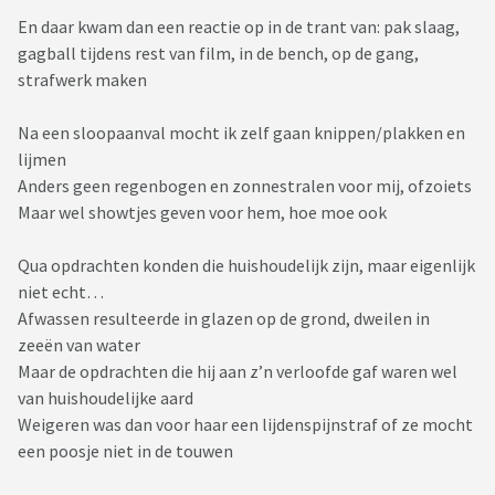
Submissive Guide
En daar kwam dan een reactie op in de trant van: pak slaag,
https://submissiveguide.com/
gagball tijdens rest van film, in de bench, op de gang,
strafwerk maken
Wandering Spirits
http://www.wanderingspirits.nl/
Na een sloopaanval mocht ik zelf gaan knippen/plakken en
lijmen
Klein detail, naast gewone heerlijke geile ranzigheid komen
Anders geen regenbogen en zonnestralen voor mij, ofzoiets
er hier ook een hoop emoties om de hoek kijken. Mensen
Maar wel showtjes geven voor hem, hoe moe ook
delen hier hun persoonlijke ervaringen en belevingen, het is
daarbij belangrijk dat iedereen zich vrij voelt om dat te doen.
Qua opdrachten konden die huishoudelijk zijn, maar eigenlijk
Wees daarom altijd respectvol, ook als hun kink en beleving
niet echt…
niet dezelfde is als de jouwe. Onthoud: YKINMKBYKIO of te
Afwassen resulteerde in glazen op de grond, dweilen in
wel: Your kink is not my kink, but your kink is okay
zeeën van water
Maar de opdrachten die hij aan z’n verloofde gaf waren wel
En omdat BDSM een zeer serieuze zaak is, ahum
van huishoudelijke aard
Weigeren was dan voor haar een lijdenspijnstraf of ze mocht
een paar filmpjes
een poosje niet in de touwen