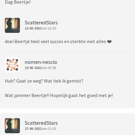
Dag Beertje!
ScatteredStars
12-05-2022
om 22:55
doei Beertje heel veel succes en sterkte met alles ❤️
nomen-nescio
13-05-2022
om 07:56
Huh? Gaat ze weg? Wat heb ik gemist?
Wat jammer Beertje!! Hopelijk gaat het goed met je!
ScatteredStars
17-05-2022
om 23:20