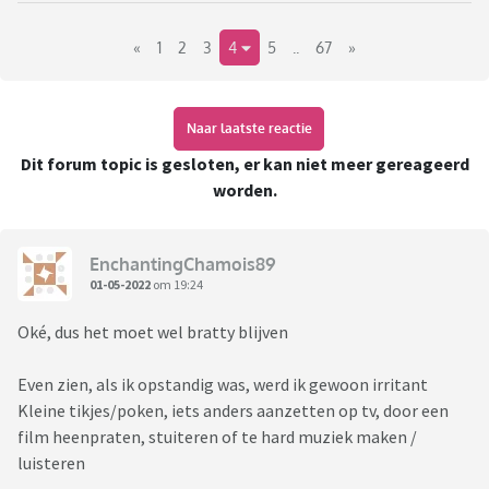
«
1
2
3
4
5
..
67
»
https://www.viafora.nl/forum/seksualiteit/bdsm-na-
omtrekkende-bewegingen
Aangezien de meeste mensen die net komen kijken nog op
Naar laatste reactie
zoek zijn naar zo veel mogelijk informatie zijn hier wat links
Dit forum topic is gesloten, er kan niet meer gereageerd
naar sites die Viva forummers in het verleden hebben
worden.
aangedragen:
Deviance & Desire
EnchantingChamois89
http://www.devianceanddesire.com/
01-05-2022
om 19:24
Oké, dus het moet wel bratty blijven
Kink Aware Info
https://kinkawareinfo.wordpress.com/
Even zien, als ik opstandig was, werd ik gewoon irritant
Kleine tikjes/poken, iets anders aanzetten op tv, door een
Marijkes Praktijken
film heenpraten, stuiteren of te hard muziek maken /
http://marijkespraktijken.nl/
luisteren