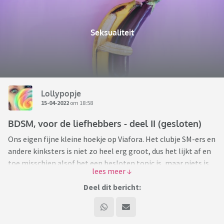
Seksualiteit
Lollypopje
15-04-2022
om 18:58
BDSM, voor de liefhebbers - deel II (gesloten)
Ons eigen fijne kleine hoekje op Viafora. Het clubje SM-ers en
andere kinksters is niet zo heel erg groot, dus het lijkt af en
toe misschien alsof het een besloten topic is, maar niets is
minder waar! Dus wil je meepraten, je hart luchten, gênante
vragen stellen of wat dan ook, over welke variant van BDSM
Deel dit bericht:
dan ook, stort jezelf er in, je wordt met open armen
ontvangen. Het wordt daarbij wel gewaardeerd als je, je even
voorstelt.