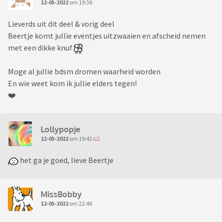
12-05-2022
om 19:36
Lieverds uit dit deel & vorig deel
Beertje komt jullie eventjes uitzwaaien en afscheid nemen
met een dikke knuf
Moge al jullie bdsm dromen waarheid worden
En wie weet kom ik jullie elders tegen!
❤️
Lollypopje
12-05-2022
om 19:42
het ga je goed, lieve Beertje
MissBobby
12-05-2022
om 22:46