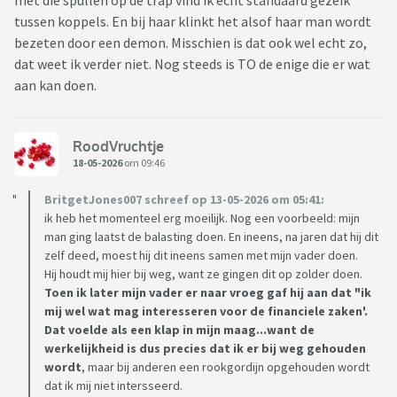
met die spullen op de trap vind ik echt standaard gezeik
tussen koppels. En bij haar klinkt het alsof haar man wordt
bezeten door een demon. Misschien is dat ook wel echt zo,
dat weet ik verder niet. Nog steeds is TO de enige die er wat
aan kan doen.
RoodVruchtje
18-05-2026
om 09:46
BritgetJones007 schreef op 13-05-2026 om 05:41:
ik heb het momenteel erg moeilijk. Nog een voorbeeld: mijn
man ging laatst de balasting doen. En ineens, na jaren dat hij dit
zelf deed, moest hij dit ineens samen met mijn vader doen.
Hij houdt mij hier bij weg, want ze gingen dit op zolder doen.
Toen ik later mijn vader er naar vroeg gaf hij aan dat "ik
mij wel wat mag interesseren voor de financiele zaken'.
Dat voelde als een klap in mijn maag...want de
werkelijkheid is dus precies dat ik er bij weg gehouden
wordt
, maar bij anderen een rookgordijn opgehouden wordt
dat ik mij niet intersseerd.