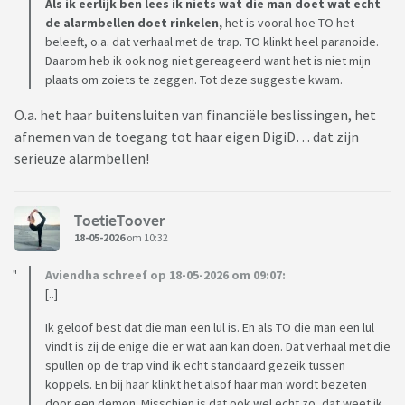
Als ik eerlijk ben lees ik niets wat die man doet wat echt
de alarmbellen doet rinkelen,
het is vooral hoe TO het
beleeft, o.a. dat verhaal met de trap. TO klinkt heel paranoide.
Daarom heb ik ook nog niet gereageerd want het is niet mijn
plaats om zoiets te zeggen. Tot deze suggestie kwam.
O.a. het haar buitensluiten van financiële beslissingen, het
afnemen van de toegang tot haar eigen DigiD… dat zijn
serieuze alarmbellen!
ToetieToover
18-05-2026
om 10:32
Aviendha schreef op 18-05-2026 om 09:07:
[..]
Ik geloof best dat die man een lul is. En als TO die man een lul
vindt is zij de enige die er wat aan kan doen. Dat verhaal met die
spullen op de trap vind ik echt standaard gezeik tussen
koppels. En bij haar klinkt het alsof haar man wordt bezeten
door een demon. Misschien is dat ook wel echt zo, dat weet ik