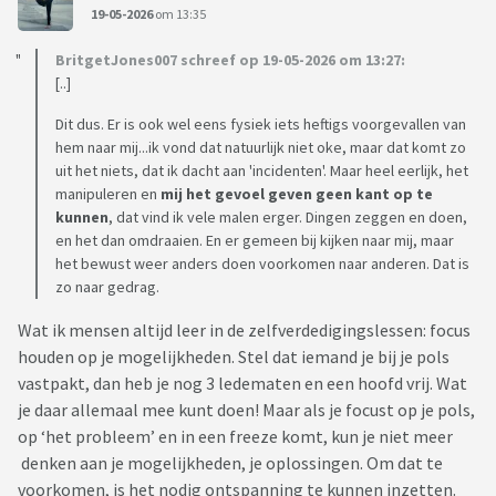
19-05-2026
om 13:35
BritgetJones007 schreef op 19-05-2026 om 13:27:
[..]
Dit dus. Er is ook wel eens fysiek iets heftigs voorgevallen van
hem naar mij...ik vond dat natuurlijk niet oke, maar dat komt zo
uit het niets, dat ik dacht aan 'incidenten'. Maar heel eerlijk, het
manipuleren en
mij het gevoel geven geen kant op te
kunnen
, dat vind ik vele malen erger. Dingen zeggen en doen,
en het dan omdraaien. En er gemeen bij kijken naar mij, maar
het bewust weer anders doen voorkomen naar anderen. Dat is
zo naar gedrag.
Wat ik mensen altijd leer in de zelfverdedigingslessen: focus
houden op je mogelijkheden. Stel dat iemand je bij je pols
vastpakt, dan heb je nog 3 ledematen en een hoofd vrij. Wat
je daar allemaal mee kunt doen! Maar als je focust op je pols,
op ‘het probleem’ en in een freeze komt, kun je niet meer
denken aan je mogelijkheden, je oplossingen. Om dat te
voorkomen, is het nodig ontspanning te kunnen inzetten.