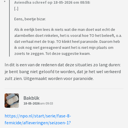
Zo vreemd.
Aviendha schreef op 18-05-2026 om 08:58:
En krijg ook nergens antwoord op, want hij regelt het
[..]
allemaal en daar moet ik maar blij mee zijn.
Eens, beetje bizar.
En volgens mij weet hij ook onder welke naam ik hier schijf,
want na inschrijving hier, zette hij twee weken later de film
Als ik eerlijk ben lees ik niets wat die man doet wat echt de
alarmbellen doet rinkelen, het is vooral hoe TO het beleeft, o.a.
Britget Jones op en zette het beeld stil en keek mij heel
dat verhaal met de trap. TO klinkt heel paranoide. Daarom heb
doordringend aan en zei: Leuk hè, de film van Britget Jones
ik ook nog niet gereageerd want het is niet mijn plaats om
en bleef mij zo aankijken....?
zoiets te zeggen. Tot deze suggestie kwam.
Even voor de duidelijkheid andersom heb ik nergens
In dit is een van de redenen dat deze situaties zo lang duren:
wachtwoorden van en op zijn eigen rekening geen zicht,
je bent bang niet geloofd te worden, dat je het wel verkeerd
want dat gaat mij niks aan. Of loopt de boel op dit vlak te
zult zien. Uitgemaakt worden voor paranoïde.
verdraaien.
Gaat dit bij jullie ook zo? Dit is toch raar
Bakblik
18-05-2026
om 09:03
https://npo.nl/start/serie/fase-8-
femicide/afleveringen/seizoen-1?