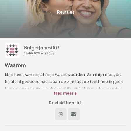
Relaties
BritgetJones007
17-02-2025
om 20:37
Waarom
Mijn heeft van mij al mijn wachtwoorden. Van mijn mail, die
hij altijd geopend had staan op zijn laptop (zelf heb ik geen
laptop en gebruik ik ook eigenlijk niet. Ik doe alles op mijn
telefoon). En van mijn bank, waar hij ook zo op kan. Dan was
ik in de stad en kreeg ik van hem een telefoontje: was het
Deel dit bericht:
leuk bij de H&M, want ik zag dat je iets gekocht had? Ook al
mijn administratie (maar dan zo dat alleen hij de juiste
gegevens heeft, maar ik geen weet heb waar). Van mijn eigen
bescheiden spaargeld, daar heeft hij ook eens 1000 vanaf