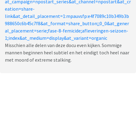
at_campaign=npostart_series&at_channel=npostart&at_cr
eation=share-
link&at_detail_placement=1:mpauvsfp:e4f7089c10b349b3b
988650c6b45c7f8&at_format=share_button;;0_0&at_gener
al_placement=serie;fase-8-femicide;afleveringen-seizoen-
1;index&at_medium=display&at_variant=organic
Misschien alle delen van deze docu even kijken. Sommige
mannen beginnen heel subtiel en het eindigt toch heel naar
met moord of extreme stalking.