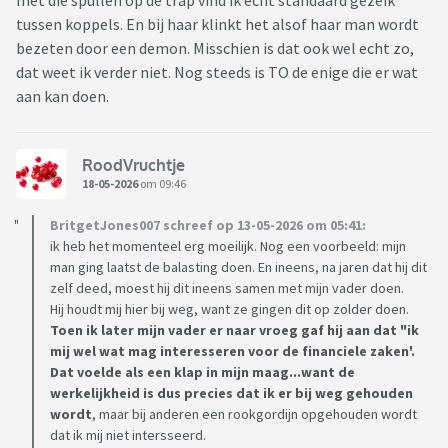
met die spullen op de trap vind ik echt standaard gezeik
tussen koppels. En bij haar klinkt het alsof haar man wordt
bezeten door een demon. Misschien is dat ook wel echt zo,
dat weet ik verder niet. Nog steeds is TO de enige die er wat
aan kan doen.
RoodVruchtje
18-05-2026
om 09:46
BritgetJones007 schreef op 13-05-2026 om 05:41:
ik heb het momenteel erg moeilijk. Nog een voorbeeld: mijn
man ging laatst de balasting doen. En ineens, na jaren dat hij dit
zelf deed, moest hij dit ineens samen met mijn vader doen.
Hij houdt mij hier bij weg, want ze gingen dit op zolder doen.
Toen ik later mijn vader er naar vroeg gaf hij aan dat "ik
mij wel wat mag interesseren voor de financiele zaken'.
Dat voelde als een klap in mijn maag...want de
werkelijkheid is dus precies dat ik er bij weg gehouden
wordt
, maar bij anderen een rookgordijn opgehouden wordt
dat ik mij niet intersseerd.