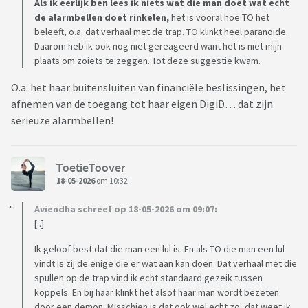
Als ik eerlijk ben lees ik niets wat die man doet wat echt
de alarmbellen doet rinkelen,
het is vooral hoe TO het
beleeft, o.a. dat verhaal met de trap. TO klinkt heel paranoide.
Daarom heb ik ook nog niet gereageerd want het is niet mijn
plaats om zoiets te zeggen. Tot deze suggestie kwam.
O.a. het haar buitensluiten van financiële beslissingen, het
afnemen van de toegang tot haar eigen DigiD… dat zijn
serieuze alarmbellen!
ToetieToover
18-05-2026
om 10:32
Aviendha schreef op 18-05-2026 om 09:07:
[..]
Ik geloof best dat die man een lul is. En als TO die man een lul
vindt is zij de enige die er wat aan kan doen. Dat verhaal met die
spullen op de trap vind ik echt standaard gezeik tussen
koppels. En bij haar klinkt het alsof haar man wordt bezeten
door een demon. Misschien is dat ook wel echt zo, dat weet ik