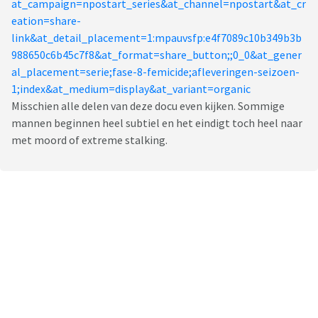
at_campaign=npostart_series&at_channel=npostart&at_cr
eation=share-
link&at_detail_placement=1:mpauvsfp:e4f7089c10b349b3b
988650c6b45c7f8&at_format=share_button;;0_0&at_gener
al_placement=serie;fase-8-femicide;afleveringen-seizoen-
1;index&at_medium=display&at_variant=organic
Misschien alle delen van deze docu even kijken. Sommige
mannen beginnen heel subtiel en het eindigt toch heel naar
met moord of extreme stalking.