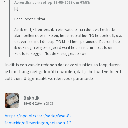
Zo vreemd.
Aviendha schreef op 18-05-2026 om 08:58:
En krijg ook nergens antwoord op, want hij regelt het
[..]
allemaal en daar moet ik maar blij mee zijn.
Eens, beetje bizar.
En volgens mij weet hij ook onder welke naam ik hier schijf,
want na inschrijving hier, zette hij twee weken later de film
Als ik eerlijk ben lees ik niets wat die man doet wat echt de
alarmbellen doet rinkelen, het is vooral hoe TO het beleeft, o.a.
Britget Jones op en zette het beeld stil en keek mij heel
dat verhaal met de trap. TO klinkt heel paranoide. Daarom heb
doordringend aan en zei: Leuk hè, de film van Britget Jones
ik ook nog niet gereageerd want het is niet mijn plaats om
en bleef mij zo aankijken....?
zoiets te zeggen. Tot deze suggestie kwam.
Even voor de duidelijkheid andersom heb ik nergens
In dit is een van de redenen dat deze situaties zo lang duren:
wachtwoorden van en op zijn eigen rekening geen zicht,
je bent bang niet geloofd te worden, dat je het wel verkeerd
want dat gaat mij niks aan. Of loopt de boel op dit vlak te
zult zien. Uitgemaakt worden voor paranoïde.
verdraaien.
Gaat dit bij jullie ook zo? Dit is toch raar
Bakblik
18-05-2026
om 09:03
https://npo.nl/start/serie/fase-8-
femicide/afleveringen/seizoen-1?