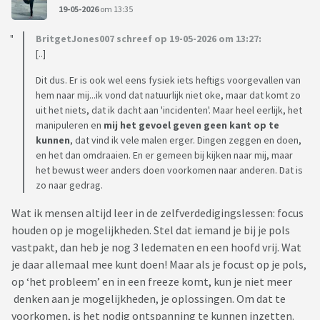
19-05-2026
om 13:35
BritgetJones007 schreef op 19-05-2026 om 13:27:
[..]
Dit dus. Er is ook wel eens fysiek iets heftigs voorgevallen van
hem naar mij...ik vond dat natuurlijk niet oke, maar dat komt zo
uit het niets, dat ik dacht aan 'incidenten'. Maar heel eerlijk, het
manipuleren en
mij het gevoel geven geen kant op te
kunnen
, dat vind ik vele malen erger. Dingen zeggen en doen,
en het dan omdraaien. En er gemeen bij kijken naar mij, maar
het bewust weer anders doen voorkomen naar anderen. Dat is
zo naar gedrag.
Wat ik mensen altijd leer in de zelfverdedigingslessen: focus
houden op je mogelijkheden. Stel dat iemand je bij je pols
vastpakt, dan heb je nog 3 ledematen en een hoofd vrij. Wat
je daar allemaal mee kunt doen! Maar als je focust op je pols,
op ‘het probleem’ en in een freeze komt, kun je niet meer
denken aan je mogelijkheden, je oplossingen. Om dat te
voorkomen, is het nodig ontspanning te kunnen inzetten.