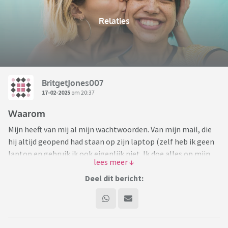
Relaties
BritgetJones007
17-02-2025
om 20:37
Waarom
Mijn heeft van mij al mijn wachtwoorden. Van mijn mail, die
hij altijd geopend had staan op zijn laptop (zelf heb ik geen
laptop en gebruik ik ook eigenlijk niet. Ik doe alles op mijn
telefoon). En van mijn bank, waar hij ook zo op kan. Dan was
ik in de stad en kreeg ik van hem een telefoontje: was het
Deel dit bericht:
leuk bij de H&M, want ik zag dat je iets gekocht had? Ook al
mijn administratie (maar dan zo dat alleen hij de juiste
gegevens heeft, maar ik geen weet heb waar). Van mijn eigen
bescheiden spaargeld, daar heeft hij ook eens 1000 vanaf