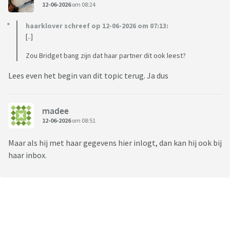
Zo vreemd.
12-06-2026
om 08:24
En krijg ook nergens antwoord op, want hij regelt het
haarklover schreef op 12-06-2026 om 07:13:
allemaal en daar moet ik maar blij mee zijn.
[..]
En volgens mij weet hij ook onder welke naam ik hier schijf,
want na inschrijving hier, zette hij twee weken later de film
Zou Bridget bang zijn dat haar partner dit ook leest?
Britget Jones op en zette het beeld stil en keek mij heel
Lees even het begin van dit topic terug. Ja dus
doordringend aan en zei: Leuk hè, de film van Britget Jones
en bleef mij zo aankijken....?
madee
Even voor de duidelijkheid andersom heb ik nergens
12-06-2026
om 08:51
wachtwoorden van en op zijn eigen rekening geen zicht,
want dat gaat mij niks aan. Of loopt de boel op dit vlak te
Maar als hij met haar gegevens hier inlogt, dan kan hij ook bij
verdraaien.
haar inbox.
Gaat dit bij jullie ook zo? Dit is toch raar