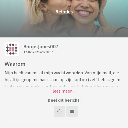
Relaties
BritgetJones007
17-02-2025
om 20:37
Waarom
Mijn heeft van mij al mijn wachtwoorden. Van mijn mail, die
hij altijd geopend had staan op zijn laptop (zelf heb ik geen
laptop en gebruik ik ook eigenlijk niet. Ik doe alles op mijn
telefoon). En van mijn bank, waar hij ook zo op kan. Dan was
ik in de stad en kreeg ik van hem een telefoontje: was het
Deel dit bericht:
leuk bij de H&M, want ik zag dat je iets gekocht had? Ook al
mijn administratie (maar dan zo dat alleen hij de juiste
gegevens heeft, maar ik geen weet heb waar). Van mijn eigen
bescheiden spaargeld, daar heeft hij ook eens 1000 vanaf