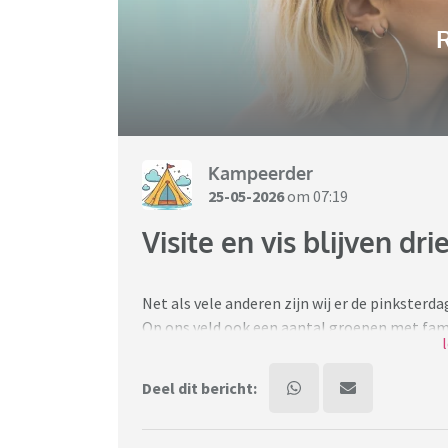
R
Kampeerder
25-05-2026
om 07:19
Visite en vis blijven dri
Net als vele anderen zijn wij er de pinkster
Op ons veld ook een aantal groepen met famil
gisteren bij de buren toch meerdere keren wa
baby en deed niks voor iedereen. De oudste w
Deel dit bericht:
Waarom snapte 'zij zonder zonder kinderen' 
kleintjes te zorgen?