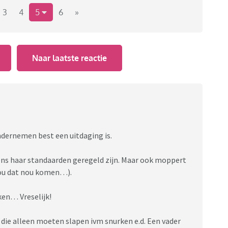
er dichtbij wonen en even een bakkie kwamen doen)
3
4
5
6
»
t familie, wij ook niet. Gewoon omdat er dan geen kans
Naar laatste reactie
d je dat?
dernemen best een uitdaging is.
ens haar standaarden geregeld zijn. Maar ook moppert
 zou dat nou komen…).
en… Vreselijk!
die alleen moeten slapen ivm snurken e.d. Een vader