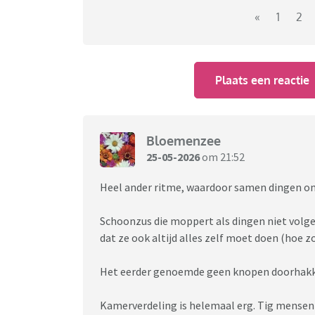
Later hadden we het er met vrienden (die hi
«
1
2
over. Zij doen dit soort dingen niet meer me
is dat het een keer echt misloopt.
Plaats een reactie
Gaan jullie nog op familieweekend en hoe vin
Bloemenzee
25-05-2026
om 21:52
Heel ander ritme, waardoor samen dingen on
Schoonzus die moppert als dingen niet volg
dat ze ook altijd alles zelf moet doen (hoe
Het eerder genoemde geen knopen doorhakk
Kamerverdeling is helemaal erg. Tig mensen 