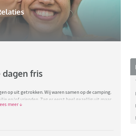
elaties
e dagen fris
dagen op uit getrokken. Wij waren samen op de camping.
ie en/of vrienden. Zag er eerst heel gezellig uit maar
t geharrewar. 'Zij met de baby' was te druk met de
as te veel aan het regelen volgens een van de anderen.
niet hoe druk het voor de anderen was om voor al die