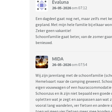
Evaluna
26-05-2026
om 07:12
Een dagdeel gaat nog net, maar zelfs met ke
gepland. Met mijn hele familie bij elkaar wo
Zeker geen vakantie!
Schoonfamilie gaat beter, van de zomer gaa
benieuwd.
MIDA
26-05-2026
om 07:54
Wij zijn jarenlang met de schoonfamilie (sc
Hemelvaart naar de camping geweest. Schoon
eigen vouwwagen of een huuraccommodatie 
Schoonzus en ik zijn niet bepaald een goede 
opletten wat je zegt en aanpassen aan wat zij
vooral lang wandelen, ver fietsen en andere s
toen wij geen vier fietsen meer mee konden 