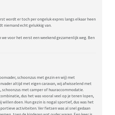
rst wordt er toch per ongeluk expres langs elkaar heen
rdt niemand echt gelukkig van.
n we voor het eerst een weekend gezamenlijk weg. Ben
hoonvader, schoonzus met gezin en wij) met
vader altijd met eigen caravan, wij afwisselend met
, schoonzus met camper of huuraccommodatie.
combinatie, dus het was vooral veel op je tenen lopen,
 willen doen. Hun gezin is nogal sportief, dus was het
portieve activiteiten. Ver fietsen was al snel gedaan
nemen, toen de kinderen wat ouder waren. Een keer is