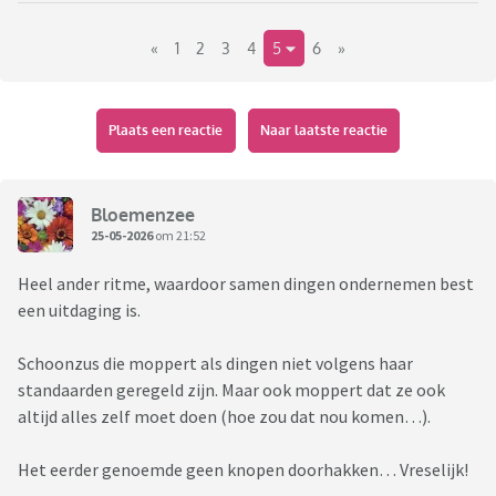
zonder zonder kinderen' niet hoe druk het voor de anderen
«
1
2
3
4
5
6
»
was om voor al die kleintjes te zorgen?
Later hadden we het er met vrienden (die hier dichtbij wonen
en even een bakkie kwamen doen) over. Zij doen dit soort
Plaats een reactie
Naar laatste reactie
dingen niet meer met familie, wij ook niet. Gewoon omdat er
dan geen kans is dat het een keer echt misloopt.
Bloemenzee
Gaan jullie nog op familieweekend en hoe vind je dat?
25-05-2026
om 21:52
Heel ander ritme, waardoor samen dingen ondernemen best
een uitdaging is.
Schoonzus die moppert als dingen niet volgens haar
standaarden geregeld zijn. Maar ook moppert dat ze ook
altijd alles zelf moet doen (hoe zou dat nou komen…).
Het eerder genoemde geen knopen doorhakken… Vreselijk!