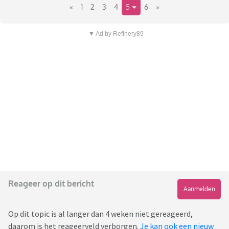
«
1
2
3
4
5
6
»
▼ Ad by Refinery89
Reageer op dit bericht
Aanmelden
Op dit topic is al langer dan 4 weken niet gereageerd,
daarom is het reageerveld verborgen.
Je kan ook een nieuw