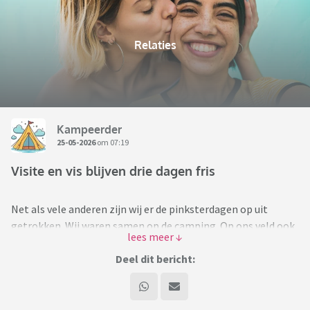
Relaties
Kampeerder
25-05-2026
om 07:19
Visite en vis blijven drie dagen fris
Net als vele anderen zijn wij er de pinksterdagen op uit
getrokken. Wij waren samen op de camping. Op ons veld ook
een aantal groepen met familie en/of vrienden. Zag er eerst
heel gezellig uit maar gisteren bij de buren toch meerdere
Deel dit bericht:
keren wat geharrewar. 'Zij met de baby' was te druk met de
baby en deed niks voor iedereen. De oudste was te veel aan
het regelen volgens een van de anderen. Waarom snapte 'zij