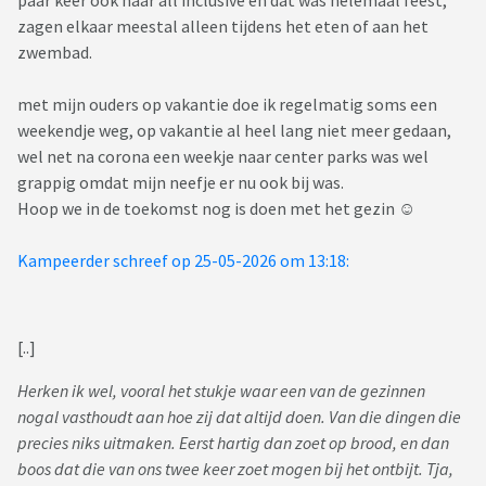
paar keer ook naar all inclusive en dat was helemaal feest,
zagen elkaar meestal alleen tijdens het eten of aan het
zwembad.
met mijn ouders op vakantie doe ik regelmatig soms een
weekendje weg, op vakantie al heel lang niet meer gedaan,
wel net na corona een weekje naar center parks was wel
grappig omdat mijn neefje er nu ook bij was.
Hoop we in de toekomst nog is doen met het gezin ☺️
Kampeerder schreef op 25-05-2026 om 13:18:
[..]
Herken ik wel, vooral het stukje waar een van de gezinnen
nogal vasthoudt aan hoe zij dat altijd doen. Van die dingen die
precies niks uitmaken. Eerst hartig dan zoet op brood, en dan
boos dat die van ons twee keer zoet mogen bij het ontbijt. Tja,