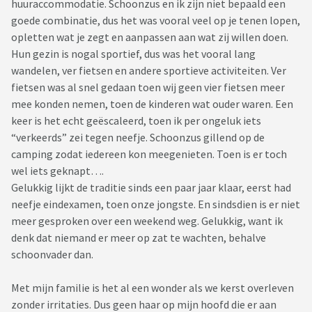
huuraccommodatie. Schoonzus en ik zijn niet bepaald een
goede combinatie, dus het was vooral veel op je tenen lopen,
opletten wat je zegt en aanpassen aan wat zij willen doen.
Hun gezin is nogal sportief, dus was het vooral lang
wandelen, ver fietsen en andere sportieve activiteiten. Ver
fietsen was al snel gedaan toen wij geen vier fietsen meer
mee konden nemen, toen de kinderen wat ouder waren. Een
keer is het echt geëscaleerd, toen ik per ongeluk iets
“verkeerds” zei tegen neefje. Schoonzus gillend op de
camping zodat iedereen kon meegenieten. Toen is er toch
wel iets geknapt….
Gelukkig lijkt de traditie sinds een paar jaar klaar, eerst had
neefje eindexamen, toen onze jongste. En sindsdien is er niet
meer gesproken over een weekend weg. Gelukkig, want ik
denk dat niemand er meer op zat te wachten, behalve
schoonvader dan.
Met mijn familie is het al een wonder als we kerst overleven
zonder irritaties. Dus geen haar op mijn hoofd die er aan