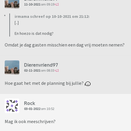
11-10-2021
om 09:19
irmama schreef op 10-10-2021 om 21:12:
[..]
En hoezo is dat nodig?
Omdat je dag gasten misschien een dag vrij moeten nemen?
Dierenvriend97
02-11-2021
om 08:33
Hoe gaat het met de planning bij jullie?
Rock
03-01-2022
om 10:52
Mag ik ook meeschrijven?