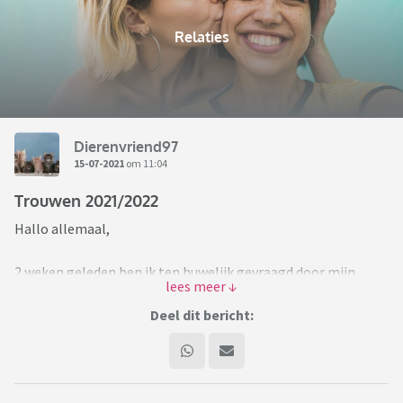
Relaties
Dierenvriend97
15-07-2021
om 11:04
Trouwen 2021/2022
Hallo allemaal,
2 weken geleden ben ik ten huwelijk gevraagd door mijn
vriend.
Natuurlijk heb ik ja gezegd!
Deel dit bericht:
We hadden het al regelmatig gehad over trouwen en we
hebben best een aardig beeld voor ons. Nu kunnen we echt
gaan plannen!