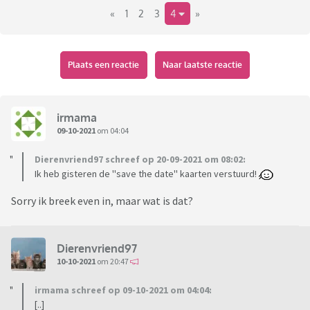
«
1
2
3
4
»
Zijn er hier nog meer dames (of heren) die gaan trouwen?
Het lijkt me leuk om te kletsen over alles wat hoort bij een
bruiloft plannen en ideeën uit te wisselen
Plaats een reactie
Naar laatste reactie
irmama
09-10-2021
om 04:04
Dierenvriend97 schreef op 20-09-2021 om 08:02:
Ik heb gisteren de ''save the date'' kaarten verstuurd!
Sorry ik breek even in, maar wat is dat?
Dierenvriend97
10-10-2021
om 20:47
irmama schreef op 09-10-2021 om 04:04:
[..]