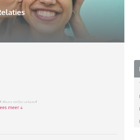
elaties
 door mijn vriend.
uwen en we hebben best een aardig beeld voor ons. Nu