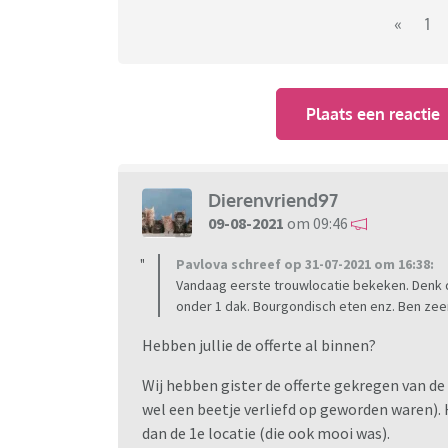
Zijn er hier nog meer dames (of heren) die g
«
1
wat hoort bij een bruiloft plannen en ideeën 
Plaats een reactie
Dierenvriend97
09-08-2021
om 09:46
Pavlova schreef op 31-07-2021 om 16:38:
Vandaag eerste trouwlocatie bekeken. Denk dat
onder 1 dak. Bourgondisch eten enz. Ben zee
Hebben jullie de offerte al binnen?
Wij hebben gister de offerte gekregen van de
wel een beetje verliefd op geworden waren). He
dan de 1e locatie (die ook mooi was).