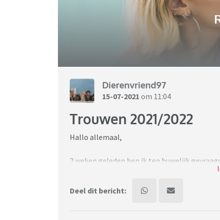
R
Dierenvriend97
15-07-2021
om 11:04
Trouwen 2021/2022
Hallo allemaal,
2 weken geleden ben ik ten huwelijk gevraagd
Natuurlijk heb ik ja gezegd!
Deel dit bericht:
We hadden het al regelmatig gehad over tro
kunnen we echt gaan plannen!