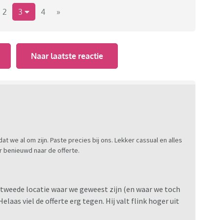
aan trouwen? Het lijkt me leuk om te kletsen over alles
2
3
4
»
uit te wisselen
Naar laatste reactie
 we al om zijn. Paste precies bij ons. Lekker cassual en alles
r benieuwd naar de offerte.
 tweede locatie waar we geweest zijn (en waar we toch
laas viel de offerte erg tegen. Hij valt flink hoger uit