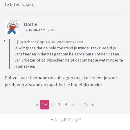
te laten raken,
Dolfje
16-10-2023
om 17:30
Tjilp schreef op 16-10-2023 om 17:23:
je wilt graag dat de hele toestand je minder raakt. Beeld je
vanaf heden in dat het gaat om bejaarde buren of kennissen
van vroeger of zo. Misschien helpt dat om het je wat minder te
laten raken,
Dat zei laatst iemand ook al tegen mij, dan creëer je voor
jezelf een afstand en raakt het je hopelijk minder.
«
1
2
3
4
5
..
12
»
▼ Ad by Refinery89