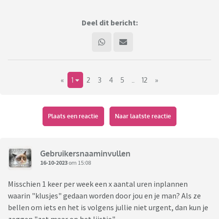
Deel dit bericht:
«
1
2
3
4
5
..
12
»
Plaats een reactie
Naar laatste reactie
Gebruikersnaaminvullen
16-10-2023
om 15:08
Misschien 1 keer per week een x aantal uren inplannen
waarin "klusjes" gedaan worden door jou en je man? Als ze
bellen om iets en het is volgens jullie niet urgent, dan kun je