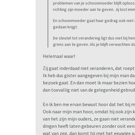
problemen van je schoonmoeder blijft oplosse
richting zijn moeder aan te geven. Jij lost im
En schoonmoeder gaat haar gedrag ook niet 
gedaan krijgt.
De sleutel tot verandering ligt dus niet bij h
grens aan te geven. Als je blijft verwachten d
Helemaal waar!
Zij gaat inderdaad niet veranderen, dat roept
Ik heb dus gister aangegeven bij mijn man da
bezoek gaat. En dan moet ik maar bezien hoe
dan toevallig niet van de gelegenheid gebru
En ik ben me ervan bewust hoor dat het bij mi
Ook naar mijn man hoor, omdat hij ook zijn
van het zijn mijn ouders, ze gaan niet veran
dingen heeft laten gebeuren zonder ooit eens
wat van zeg, dan komt hij met het eeuwige pa