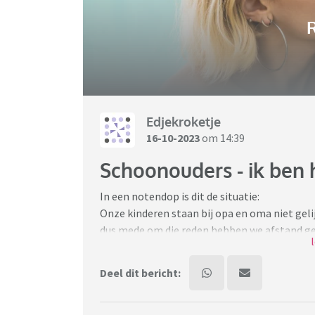
R
Edjekroketje
16-10-2023
om 14:39
Schoonouders - ik ben 
In een notendop is dit de situatie:
Onze kinderen staan bij opa en oma niet geli
dus mede om die reden hebben we afstand ge
het niet anders kan. Man bezoekt ouders 2x p
moet, contact probeer ik tot een minimum t
Deel dit bericht:
Schoonouders worden nu wat ouder en hebben
maar die hulp die bied ik. Ik kan het lastig 