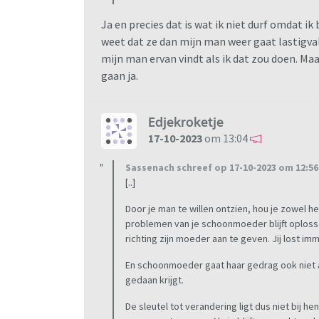
name mijn) kant. We zijn alleen goed voor de k
Ja en precies dat is wat ik niet durf omdat 
weet dat ze dan mijn man weer gaat lastigval
mijn man ervan vindt als ik dat zou doen. Ma
Ik ben opzoek naar meer manieren waarop w
gaan ja.
gezegd kom ik er al niet meer, alleen als het
geen enkele verplichting naar opa en oma. M
afstand nemen durft hij niet uit angst dat e
Edjekroketje
blijven met een schuldgevoel. En dat snap ik.
17-10-2023
om 13:04
Wie heeft er misschien nog tips over hoe om 
Sassenach schreef op 17-10-2023 om 12:56
[..]
Door je man te willen ontzien, hou je zowel h
problemen van je schoonmoeder blijft oplosse
Ps ik kan boeken schrijven over wat er gebeu
richting zijn moeder aan te geven. Jij lost im
bijvoorbeeld mij, maar uit angst voor meelez
En schoonmoeder gaat haar gedrag ook niet 
hoop dat dit al genoeg zegt.
gedaan krijgt.
De sleutel tot verandering ligt dus niet bij h