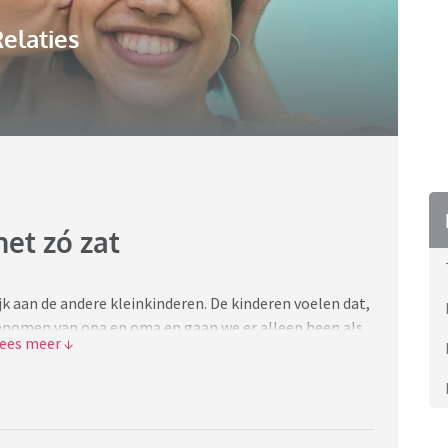
elaties
het zó zat
jk aan de andere kleinkinderen. De kinderen voelen dat,
nomen van opa en oma en gaan we er alleen heen als
er maand voor een uurtje. Ik kom er alleen als het
e beperken.
 vaker hulp nodig. Noem me gestoord, dat ben ik ook,
over mijn hart verkrijgen om ze (en dan met name mijn