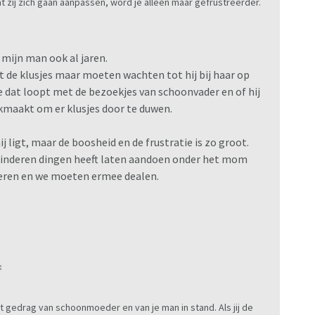
at zij zich gaan aanpassen, word je alleen maar gefrustreerder.
 mijn man ook al jaren.
t de klusjes maar moeten wachten tot hij bij haar op
 dat loopt met de bezoekjes van schoonvader en of hij
ikmaakt om er klusjes door te duwen.
j ligt, maar de boosheid en de frustratie is zo groot.
 kinderen dingen heeft laten aandoen onder het mom
nderen en we moeten ermee dealen.
:
et gedrag van schoonmoeder en van je man in stand. Als jij de