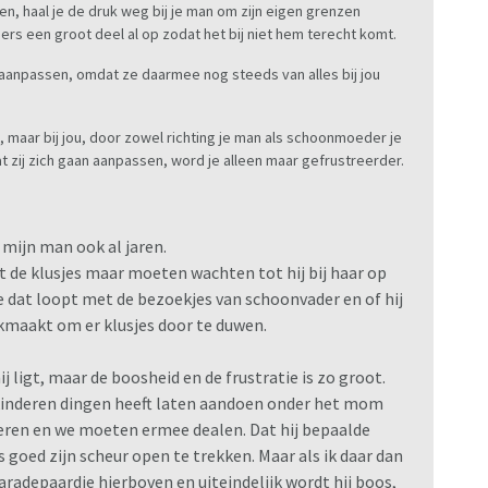
n, haal je de druk weg bij je man om zijn eigen grenzen
mers een groot deel al op zodat het bij niet hem terecht komt.
aanpassen, omdat ze daarmee nog steeds van alles bij jou
en, maar bij jou, door zowel richting je man als schoonmoeder je
at zij zich gaan aanpassen, word je alleen maar gefrustreerder.
 mijn man ook al jaren.
t de klusjes maar moeten wachten tot hij bij haar op
 dat loopt met de bezoekjes van schoonvader en of hij
ikmaakt om er klusjes door te duwen.
j ligt, maar de boosheid en de frustratie is zo groot.
 kinderen dingen heeft laten aandoen onder het mom
deren en we moeten ermee dealen. Dat hij bepaalde
 goed zijn scheur open te trekken. Maar als ik daar dan
radepaardje hierboven en uiteindelijk wordt hij boos,