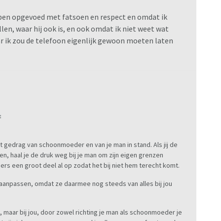
lusjes, verder niet.
ik ben opgevoed met fatsoen en respect en omdat ik
len, waar hij ook is, en ook omdat ik niet weet wat
ar ik zou de telefoon eigenlijk gewoon moeten laten
e schoonouders op afstand kunnen houden. Zoals
 niet anders kan. De kinderen hebben wat ons betreft
ijn man komt er ook niet vaak, maar meer letterlijke
r vandaag of morgen wat gebeurt en hij achter zal
te gaan met deze situatie?
:
et gedrag van schoonmoeder en van je man in stand. Als jij de
n, haal je de druk weg bij je man om zijn eigen grenzen
rd is met mijn kinderen en wat er gedaan is tegen
mers een groot deel al op zodat het bij niet hem terecht komt.
ers en herkenbaarheid probeer ik dat te beperken in de
aanpassen, omdat ze daarmee nog steeds van alles bij jou
en, maar bij jou, door zowel richting je man als schoonmoeder je