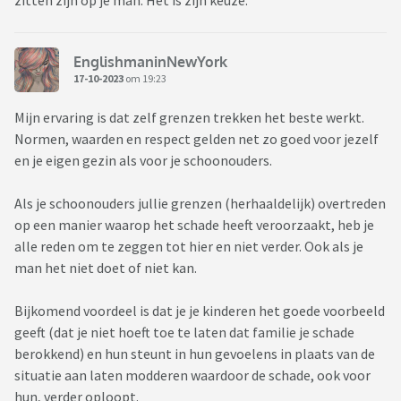
zitten zijn op je man. Het is zijn keuze.
het weer bergafwaarts. Als er wat gedaan moet worden, dan
weet ze me ook altijd te overvallen of me zo voor het blok te
zetten dat nee zeggen geen optie meer is. En dus ga ik dan
EnglishmaninNewYork
maar weer met mijn staart tussen mijn benen en doe ik wat
17-10-2023
om 19:23
er gevraagd wordt. Ergens dúrf ik ook niet te zeggen dat ik
het niet doe.
Mijn ervaring is dat zelf grenzen trekken het beste werkt.
Normen, waarden en respect gelden net zo goed voor jezelf
Nu is er kortgeleden door onze jongste gezegd dat die
en je eigen gezin als voor je schoonouders.
duidelijk voelt dat oma geen warme gevoelens koestert voor
hen. Dit was voor ons wel een breekpunt, maar we weten niet
Als je schoonouders jullie grenzen (herhaaldelijk) overtreden
wat we er mee moeten. In de loop der jaren is mijn man het
op een manier waarop het schade heeft veroorzaakt, heb je
gesprek al weleens aangegaan en heeft hij gezegd dat er
alle reden om te zeggen tot hier en niet verder. Ook als je
duidelijk verschil gemaakt wordt. Uiteraard wordt dit dan
man het niet doet of niet kan.
ontkent. Oma heeft geen zelfreflectie; nooit ligt er iets aan
haar. Het levert ook niets op, alleen frustratie aan onze (en
Bijkomend voordeel is dat je je kinderen het goede voorbeeld
met name mijn) kant. We zijn alleen goed voor de klusjes,
geeft (dat je niet hoeft toe te laten dat familie je schade
verder niet.
berokkend) en hun steunt in hun gevoelens in plaats van de
situatie aan laten modderen waardoor de schade, ook voor
hun, verder oploopt.
Ik ben opzoek naar meer manieren waarop we schoonouders