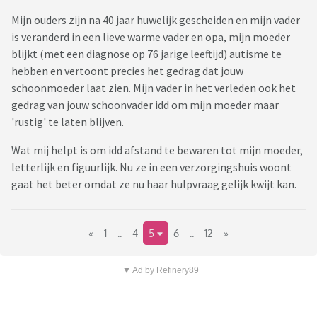
Mijn ouders zijn na 40 jaar huwelijk gescheiden en mijn vader
is veranderd in een lieve warme vader en opa, mijn moeder
blijkt (met een diagnose op 76 jarige leeftijd) autisme te
hebben en vertoont precies het gedrag dat jouw
schoonmoeder laat zien. Mijn vader in het verleden ook het
gedrag van jouw schoonvader idd om mijn moeder maar
'rustig' te laten blijven.
Wat mij helpt is om idd afstand te bewaren tot mijn moeder,
letterlijk en figuurlijk. Nu ze in een verzorgingshuis woont
gaat het beter omdat ze nu haar hulpvraag gelijk kwijt kan.
«
1
..
4
5
6
..
12
»
▼ Ad by Refinery89