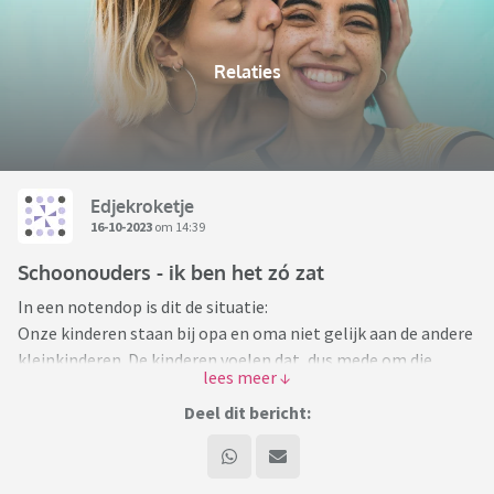
Relaties
Edjekroketje
16-10-2023
om 14:39
Schoonouders - ik ben het zó zat
In een notendop is dit de situatie:
Onze kinderen staan bij opa en oma niet gelijk aan de andere
kleinkinderen. De kinderen voelen dat, dus mede om die
reden hebben we afstand genomen van opa en oma en gaan
we er alleen heen als het niet anders kan. Man bezoekt
Deel dit bericht:
ouders 2x per maand voor een uurtje. Ik kom er alleen als het
moet, contact probeer ik tot een minimum te beperken.