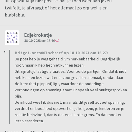
uit op wat Mija hier postte: dat je tóch weer aan jezelf
twijfelt, je afvraagt of het allemaal zo erg wel is en
blablabla.
Edjekroketje
18-10-2023
om 18:46
BritgetJones007 schreef op 18-10-2023 om 16:27:
Je post heb je weggehaald ivm herkenbaarheid. Begrijpelijk
hoor, maar ik heb het niet kunnen lezen.
Dit zijn altijd lastige situaties. Voor beide partijen. Omdat ik niet
heb kunnen lezen wat er is voorgevallen allemaal, omdat daar
de kern (het pijnpunt) ligt, waardoor de onderlinge
verhoudingen op spanning staat. Er speelt veel onuitgesproken
pijn.
De inhoud weet ik dus niet, maar als dit jezelf zoveel spanning,
verdriet en boosheid oplevert en jullie gezin, je kinderen en je
relatie beïnvloed, dan is dat een harde grens. En dat moet er
iets veranderen.