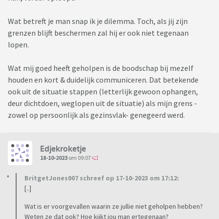
op afstand kunnen houden. Zoals gezegd kom ik er al niet
Wat betreft je man snap ik je dilemma. Toch, als jij zijn
meer, alleen als het niet anders kan. De kinderen hebben wat
grenzen blijft beschermen zal hij er ook niet tegenaan
ons betreft geen enkele verplichting naar opa en oma. Mijn
lopen.
man komt er ook niet vaak, maar meer letterlijke afstand
nemen durft hij niet uit angst dat er vandaag of morgen wat
Wat mij goed heeft geholpen is de boodschap bij mezelf
gebeurt en hij achter zal blijven met een schuldgevoel. En
houden en kort & duidelijk communiceren. Dat betekende
dat snap ik.
ook uit de situatie stappen (letterlijk gewoon ophangen,
deur dichtdoen, weglopen uit de situatie) als mijn grens -
Wie heeft er misschien nog tips over hoe om te gaan met
zowel op persoonlijk als gezinsvlak- genegeerd werd.
deze situatie?
Edjekroketje
18-10-2023
om 09:07
Ps ik kan boeken schrijven over wat er gebeurd is met mijn
BritgetJones007 schreef op 17-10-2023 om 17:12:
kinderen en wat er gedaan is tegen bijvoorbeeld mij, maar uit
[..]
angst voor meelezers en herkenbaarheid probeer ik dat te
beperken in de hoop dat dit al genoeg zegt.
Wat is er voorgevallen waarin ze jullie niet geholpen hebben?
Weten ze dat ook? Hoe kijkt jou man ertegenaan?