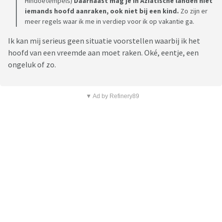
Hindoetempels)
Daarnaast mag je in Aziatische landen niet
iemands hoofd aanraken, ook niet bij een kind.
Zo zijn er
meer regels waar ik me in verdiep voor ik op vakantie ga.
Ik kan mij serieus geen situatie voorstellen waarbij ik het
hoofd van een vreemde aan moet raken. Oké, eentje, een
ongeluk of zo.
▼ Ad by Refinery89