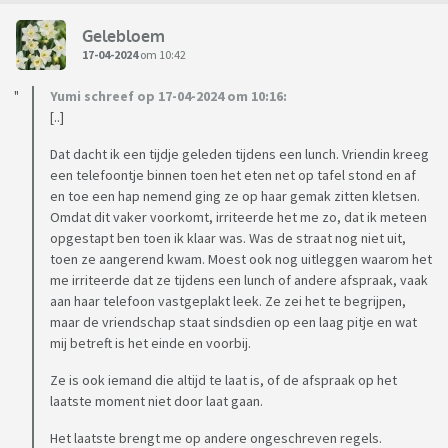
Gelebloem
17-04-2024
om 10:42
Yumi schreef op 17-04-2024 om 10:16:
[..]
Dat dacht ik een tijdje geleden tijdens een lunch. Vriendin kreeg
een telefoontje binnen toen het eten net op tafel stond en af
en toe een hap nemend ging ze op haar gemak zitten kletsen.
Omdat dit vaker voorkomt, irriteerde het me zo, dat ik meteen
opgestapt ben toen ik klaar was. Was de straat nog niet uit,
toen ze aangerend kwam. Moest ook nog uitleggen waarom het
me irriteerde dat ze tijdens een lunch of andere afspraak, vaak
aan haar telefoon vastgeplakt leek. Ze zei het te begrijpen,
maar de vriendschap staat sindsdien op een laag pitje en wat
mij betreft is het einde en voorbij.
Ze is ook iemand die altijd te laat is, of de afspraak op het
laatste moment niet door laat gaan.
Het laatste brengt me op andere ongeschreven regels.