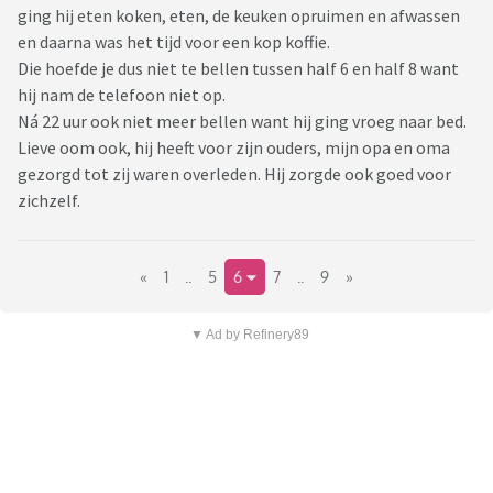
ging hij eten koken, eten, de keuken opruimen en afwassen
en daarna was het tijd voor een kop koffie.
Die hoefde je dus niet te bellen tussen half 6 en half 8 want
hij nam de telefoon niet op.
Ná 22 uur ook niet meer bellen want hij ging vroeg naar bed.
Lieve oom ook, hij heeft voor zijn ouders, mijn opa en oma
gezorgd tot zij waren overleden. Hij zorgde ook goed voor
zichzelf.
«
1
..
5
6
7
..
9
»
▼ Ad by Refinery89