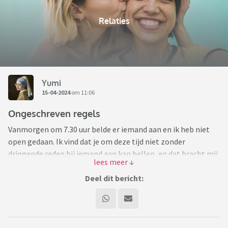
Relaties
Yumi
15-04-2024
om 11:06
Ongeschreven regels
Vanmorgen om 7.30 uur belde er iemand aan en ik heb niet
open gedaan. Ik vind dat je om deze tijd niet zonder
dringende reden bij iemand aan kan bellen, en dat bracht mij
op ongeschreven regels.
Ik begrijp dat niet iedereen dezelfde normen en waarden
Deel dit bericht:
heeft, maar sommige zou je toch moeten kennen...?
Het blijft me bezighouden, kennen jullie ongeschreven
regels en zijn ze belangrijk voor je?