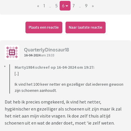
«
1
..
5
6
7
..
9
»
Voorbeelden:
Niet voor 9 uur 's morgens aanbellen en niet na 21 uur in de
Plaats een reactie
Naar laatste reactie
avond.
In het OV geen luide telefoongesprekken voeren en zeker
niet op de speaker.
QuarterlyDinosaur18
Laat de nieuwe vlam van je vriend/vriendin met rust.
16-04-2024
om 19:33
Haal je zweet van de apparaten op de sportschool, als je
Marty1984 schreef op 16-04-2024 om 19:27:
klaar bent.
[..]
Op het strand/zwembad, geen foto's maken van de mensen
om je heen.
Ik vind het 100 keer netter en gezelliger dat iedereen gewoon
Niet de rekening in 2en splitsen als jij je hebt vol laten lopen,
zijn schoenen aanhoudt.
en de ander maar een paar drankjes heeft genomen.
Dat heb ik precies omgekeerd, ik vind het netter,
hygiënischer en gezelliger als schoenen uit zijn maar ik zal
het niet aan mijn visite vragen. Ik doe zelf thuis altijd
schoenen uit en wat de ander doet, moet ‘ie zelf weten.