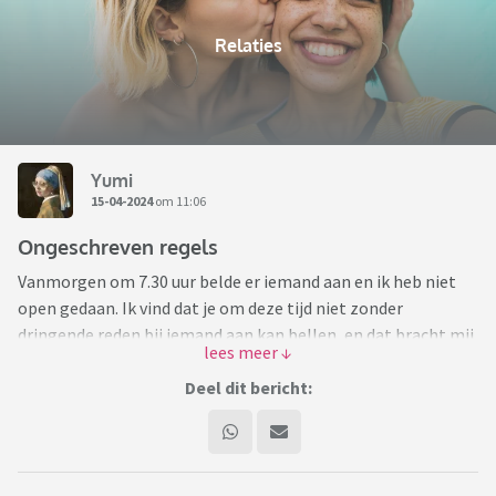
Relaties
Yumi
15-04-2024
om 11:06
Ongeschreven regels
Vanmorgen om 7.30 uur belde er iemand aan en ik heb niet
open gedaan. Ik vind dat je om deze tijd niet zonder
dringende reden bij iemand aan kan bellen, en dat bracht mij
op ongeschreven regels.
Ik begrijp dat niet iedereen dezelfde normen en waarden
Deel dit bericht:
heeft, maar sommige zou je toch moeten kennen...?
Het blijft me bezighouden, kennen jullie ongeschreven
regels en zijn ze belangrijk voor je?