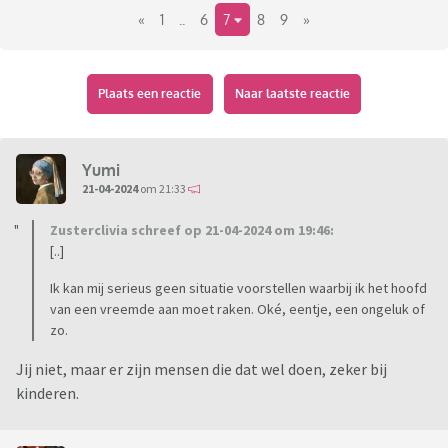
«
1
..
6
7
8
9
»
Voorbeelden:
Niet voor 9 uur 's morgens aanbellen en niet na 21 uur in de
Plaats een reactie
Naar laatste reactie
avond.
In het OV geen luide telefoongesprekken voeren en zeker
niet op de speaker.
Yumi
Laat de nieuwe vlam van je vriend/vriendin met rust.
21-04-2024
om 21:33
Haal je zweet van de apparaten op de sportschool, als je
Zusterclivia schreef op 21-04-2024 om 19:46:
klaar bent.
[..]
Op het strand/zwembad, geen foto's maken van de mensen
om je heen.
Ik kan mij serieus geen situatie voorstellen waarbij ik het hoofd
Niet de rekening in 2en splitsen als jij je hebt vol laten lopen,
van een vreemde aan moet raken. Oké, eentje, een ongeluk of
zo.
en de ander maar een paar drankjes heeft genomen.
Jij niet, maar er zijn mensen die dat wel doen, zeker bij
kinderen.