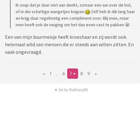
Ik snap dat je daar niet aan denkt, zomaar een aai over de bol,
of in die schattige wangetjes knijpen
Zelf heb ik dik lang haar
en krijg daar regelmatig een compliment over. Blij mee, maar
men heeft ook de neiging om het dan even vast te pakken 😬
Een van mijn buurmeisje heeft kroeshaar en zij wordt ook
helemaal wild van mensen die er steeds aan willen zitten. En
vaak ongevraagd.
«
1
..
6
7
8
9
»
▼ Ad by Refinery89