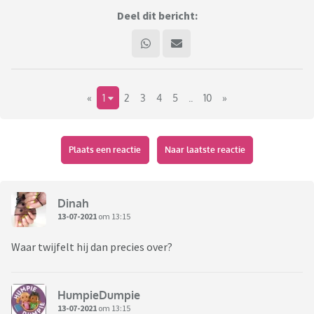
Deel dit bericht:
«
1
2
3
4
5
..
10
»
Plaats een reactie
Naar laatste reactie
Dinah
13-07-2021
om 13:15
Waar twijfelt hij dan precies over?
HumpieDumpie
13-07-2021
om 13:15