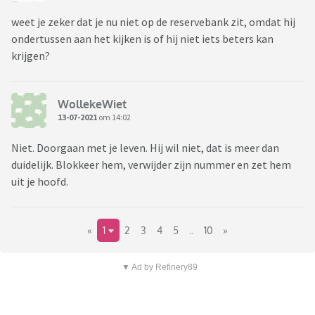
weet je zeker dat je nu niet op de reservebank zit, omdat hij
ondertussen aan het kijken is of hij niet iets beters kan
krijgen?
WollekeWiet
13-07-2021
om 14:02
Niet. Doorgaan met je leven. Hij wil niet, dat is meer dan
duidelijk. Blokkeer hem, verwijder zijn nummer en zet hem
uit je hoofd.
«
1
2
3
4
5
..
10
»
▼ Ad by Refinery89