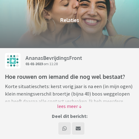
Relaties
AnanasBevrijdingsFront
01-01-2023
om 11:28
Hoe rouwen om iemand die nog wel bestaat?
Korte situatieschets: kerst vorig jaar is na een (in mijn ogen)
klein meningsverschil broertje (bijna 40) boos weggelopen
en heeft daarna alle contact verbroken. Ik heb meerdere
malen contact gezocht, alles wordt genegeerd, weggedrukt,
ik ben van al zijn social media verwijderd/geblokkeerd.
Deel dit bericht:
Ik heb het rust gegeven, hem ruimte gegeven en ten slotte
de bal bij hem gelegd. Ik mis je, de deur staat open, ik hoor
graag wat je dwars zit. Want ik heb werkelijk waar geen idee.