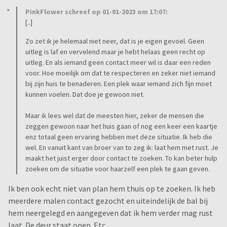
PinkFlower schreef op 01-01-2023 om 17:07:
[..]
Zo zet ik je helemaal niet neer, dat is je eigen gevoel. Geen
uitleg is laf en vervelend maar je hebt helaas geen recht op
uitleg. En als iemand geen contact meer wil is daar een reden
voor. Hoe moeilijk om dat te respecteren en zeker niet iemand
bij zijn huis te benaderen. Een plek waar iemand zich fijn moet
kunnen voelen. Dat doe je gewoon niet.
Maar ik lees wel dat de meesten hier, zeker de mensen die
zeggen gewoon naar het huis gaan of nog een keer een kaartje
enz totaal geen ervaring hebben met deze situatie. Ik heb die
wel. En vanuit kant van broer van to zeg ik: laat hem met rust. Je
maakt het juist erger door contact te zoeken. To kan beter hulp
zoeken om de situatie voor haarzelf een plek te gaan geven.
Ik ben ook echt niet van plan hem thuis op te zoeken. Ik heb
meerdere malen contact gezocht en uiteindelijk de bal bij
hem neergelegd en aangegeven dat ik hem verder mag rust
laat. De deur staat open. Etc.