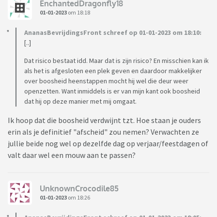
EnchantedDragonfly18
01-01-2023
om 18:18
AnanasBevrijdingsFront schreef op 01-01-2023 om 18:10:
[..]
Dat risico bestaat idd. Maar dat is zijn risico? En misschien kan ik
als het is afgesloten een plek geven en daardoor makkelijker
over boosheid heenstappen mocht hij wel die deur weer
openzetten. Want inmiddels is er van mijn kant ook boosheid
dat hij op deze manier met mij omgaat.
Ik hoop dat die boosheid verdwijnt tzt. Hoe staan je ouders
erin als je definitief "afscheid" zou nemen? Verwachten ze
jullie beide nog wel op dezelfde dag op verjaar/feestdagen of
valt daar wel een mouw aan te passen?
UnknownCrocodile85
01-01-2023
om 18:26