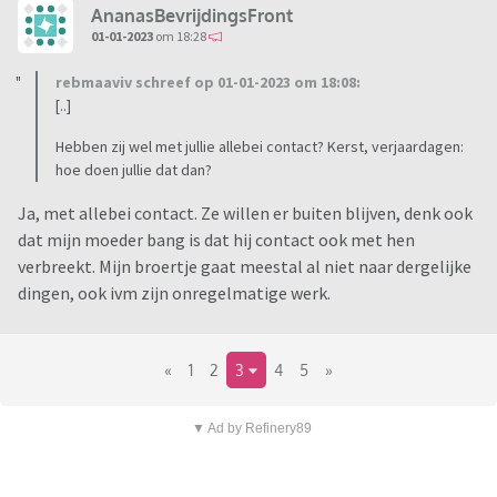
AnanasBevrijdingsFront
01-01-2023
om 18:28
rebmaaviv schreef op 01-01-2023 om 18:08:
[..]
Hebben zij wel met jullie allebei contact? Kerst, verjaardagen:
hoe doen jullie dat dan?
Ja, met allebei contact. Ze willen er buiten blijven, denk ook
dat mijn moeder bang is dat hij contact ook met hen
verbreekt. Mijn broertje gaat meestal al niet naar dergelijke
dingen, ook ivm zijn onregelmatige werk.
«
1
2
3
4
5
»
▼ Ad by Refinery89