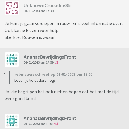
UnknownCrocodile85
01-01-2023
om 17:30
Je kunt je gaan verdiepen in rouw . Er is veel informatie over .
Ook kan je kiezen voor hulp
Sterkte . Rouwen is zwaar .
AnanasBevrijdingsFront
01-01-2023
om 17:59
rebmaaviv schreef op 01-01-2023 om 17:02:
Leven jullie ouders nog?
Ja, die begrijpen het ook niet en hopen dat het met de tijd
weer goed komt.
AnanasBevrijdingsFront
01-01-2023
om 18:01