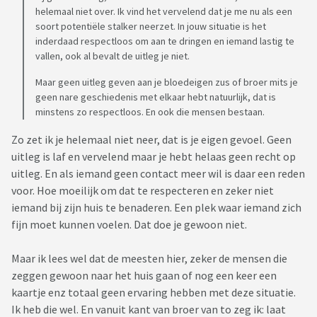
helemaal niet over. Ik vind het vervelend dat je me nu als een
Ik heb gelezen over vervreemding binnen het gezin en de
soort potentiële stalker neerzet. In jouw situatie is het
rouw die daarbij komt kijken. Maar hoe rouw je om iemand die
inderdaad respectloos om aan te dringen en iemand lastig te
gewoon nog bestaat? Die zo zichtbaar wordt verzwegen als
vallen, ook al bevalt de uitleg je niet.
ik er ben bij gezamenlijke kennisen of familie, die hem
Maar geen uitleg geven aan je bloedeigen zus of broer mits je
uiteraard gewoon zien. Hoe neem je afscheid terwijl je niet
geen nare geschiedenis met elkaar hebt natuurlijk, dat is
weet waarom je dat afscheid moet nemen?
minstens zo respectloos. En ook die mensen bestaan.
Zo zet ik je helemaal niet neer, dat is je eigen gevoel. Geen
uitleg is laf en vervelend maar je hebt helaas geen recht op
uitleg. En als iemand geen contact meer wil is daar een reden
voor. Hoe moeilijk om dat te respecteren en zeker niet
iemand bij zijn huis te benaderen. Een plek waar iemand zich
fijn moet kunnen voelen. Dat doe je gewoon niet.
Maar ik lees wel dat de meesten hier, zeker de mensen die
zeggen gewoon naar het huis gaan of nog een keer een
kaartje enz totaal geen ervaring hebben met deze situatie.
Ik heb die wel. En vanuit kant van broer van to zeg ik: laat