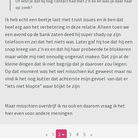
Of wist je dat hij nog contact had met z’n ex en was je daar naar
op zoek?
Ik heb echt een beetje last met trust issues en ik ben dat
heel erg aan het verbetering in deze relatie. Alleen toen we
een avond op de bank zaten deed hij super shady op zijn
telefoon en zei dat het niets was. Later gaf hij toe dat hij een
snap kreeg van z’n ex en dat hij haar probeerde te blokkeren
maar wilde mij niet onnodig ongerust maken. Dat zijn al de
kleine dingen dat ik niet begrijp dat je daarover zou liegen.
Op dat moment was het wel misschien kut geweest maar nu
vind ik het nog kutter dat achterste mijn gevoel van dat er
“iets niet klopte” waar blijkt te zijn.
Maar misschien overdrijf ik nu ook en daarom vraag ik het
hier even voor andere meningen
«
1
2
3
4
5
»