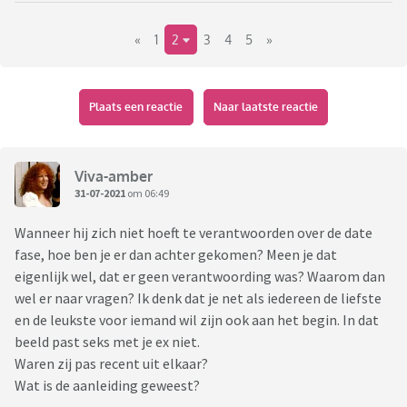
overigens zelf gedaan.
«
1
2
3
4
5
»
Dit gesprek is al een paar weken geleden geweest.Verder
tijdens onze relatie heb ik nooit het gevoel gehad dat zijn
interesse ergens anders liggen, hij laat me altijd alles weten
en we kennen elkaars familie ondertussen. Maar toch voel ik
Plaats een reactie
Naar laatste reactie
me tot de dag van vandaag best kut erover. 🥺 What to do? Ik
wil ook niet continue oude koeien uit te sloot halen, maar ik
vind het gewoon echt niet leuk en merk dat ik er nog best
Viva-amber
wel mee zit...
31-07-2021
om 06:49
Wanneer hij zich niet hoeft te verantwoorden over de date
fase, hoe ben je er dan achter gekomen? Meen je dat
eigenlijk wel, dat er geen verantwoording was? Waarom dan
wel er naar vragen? Ik denk dat je net als iedereen de liefste
en de leukste voor iemand wil zijn ook aan het begin. In dat
beeld past seks met je ex niet.
Waren zij pas recent uit elkaar?
Wat is de aanleiding geweest?