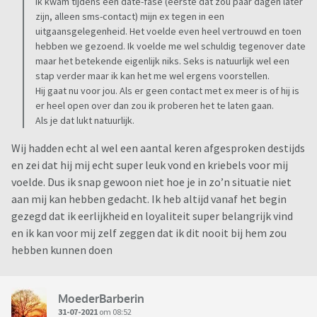
Ik kwam tijdens een date-fase (eerste dat zou paar dagen later
zijn, alleen sms-contact) mijn ex tegen in een
uitgaansgelegenheid. Het voelde even heel vertrouwd en toen
hebben we gezoend. Ik voelde me wel schuldig tegenover date
maar het betekende eigenlijk niks. Seks is natuurlijk wel een
stap verder maar ik kan het me wel ergens voorstellen.
Hij gaat nu voor jou. Als er geen contact met ex meer is of hij is
er heel open over dan zou ik proberen het te laten gaan.
Als je dat lukt natuurlijk.
Wij hadden echt al wel een aantal keren afgesproken destijds
en zei dat hij mij echt super leuk vond en kriebels voor mij
voelde. Dus ik snap gewoon niet hoe je in zo’n situatie niet
aan mij kan hebben gedacht. Ik heb altijd vanaf het begin
gezegd dat ik eerlijkheid en loyaliteit super belangrijk vind
en ik kan voor mij zelf zeggen dat ik dit nooit bij hem zou
hebben kunnen doen
MoederBarberin
31-07-2021
om 08:52