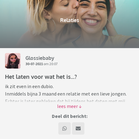
Relaties
Glossiebaby
30-07-2021
om 20:07
Het laten voor wat het is...?
ik zit even in een dubio.
Inmiddels bijna 3 maand een relatie met een lieve jongen.
Echter is later gebleken dat hij tijdens het daten met mij
seks heeft gehad met zijn ex. Hij zegt dat het niks voor hem
betekende en dat hij in feite nog “single” was, maar hij snapt
Deel dit bericht:
wel dat ik mij erg verraden voelt. Het was eenmalig en ik heb
ook met mijn eigen ogen gezien dat hij later in onze
datingsfase het contact heeft afgebroken. Dit heeft hij