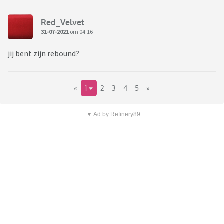
Red_Velvet
31-07-2021
om 04:16
jij bent zijn rebound?
«
1
2
3
4
5
»
▼ Ad by Refinery89