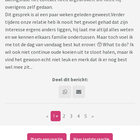
overigens zelf gedaan.
Dit gesprek is al een paar weken geleden geweest.Verder
tijdens onze relatie heb ik nooit het gevoel gehad dat zijn
interesse ergens anders liggen, hij laat me altijd alles weten
en we kennen elkaars familie ondertussen. Maar toch voel ik
me tot de dag van vandaag best kut erover. 🥺 What to do? Ik
wil ook niet continue oude koeien uit te sloot halen, maar ik
vind het gewoon echt niet leuk en merk dat ik er nog best
wel mee zit...
Deel dit bericht:
«
1
2
3
4
5
»
Plaats een reactie
Naar laatste reactie