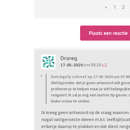
Zit ik er ver naast, dat je die sites beter kunt
«
1
2
Plaats een reactie
Drareg
17-05-2024
om 09:10
Dutchgirly schreef op 17-05-2024 om 07:48
Wel bijzonder dat je geen antwoord wilt geven o
proberen je te helpen maar je wilt belangrijke
reageert. Ik zal je nog een laatste tip geven: 
leuke vrouw te vinden.
Ik kreeg geen antwoord op de vraag waarom 
nogal vastgeroeste ideeen m.b.t. leeftijd(sc
etiketje daarop te plakken en dat dient nerg