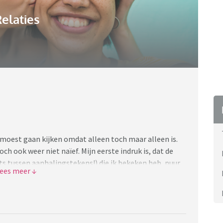
elaties
s moest gaan kijken omdat alleen toch maar alleen is.
h ook weer niet naïef. Mijn eerste indruk is, dat de
iets tussen aanhalingstekens!) die ik bekeken heb, puur
 op resultaat gegeven kan worden en niet op elk potje
uk is, dat het geldklopperij is onder valse
oren of je nou wint of verliest. De foto's laten bijna
 kan voorstellen, dat daar geen leuke mannen op af
.