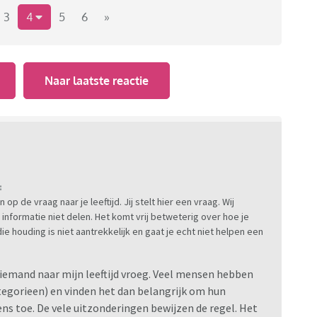
 mijden?
3
4
5
6
»
Naar laatste reactie
:
p de vraag naar je leeftijd. Jij stelt hier een vraag. Wij
 informatie niet delen. Het komt vrij betweterig over hoe je
die houding is niet aantrekkelijk en gaat je echt niet helpen een
iemand naar mijn leeftijd vroeg. Veel mensen hebben
ategorieen) en vinden het dan belangrijk om hun
ens toe. De vele uitzonderingen bewijzen de regel. Het