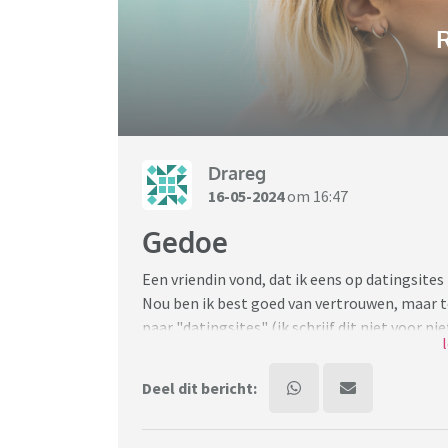
R
Drareg
16-05-2024
om 16:47
Gedoe
Een vriendin vond, dat ik eens op datingsite
Nou ben ik best goed van vertrouwen, maar toc
paar "datingsites" (ik schrijf dit niet voor n
bedrog zijn. Ik begrijp, dat er geen garantie
blijkt een dekseltje te passen, maar mijn indr
Deel dit bericht:
voorwendselen. Net als advocaten die altijd sc
uitsluitend vrouwen zien, waarvan ik me niet
komen en zo zal het omgekeerd ook wel zijn