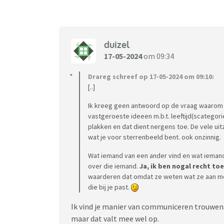
duizel
17-05-2024
om 09:34
Drareg schreef op 17-05-2024 om 09:10:
[..]
Ik kreeg geen antwoord op de vraag waarom i
vastgeroeste ideeen m.b.t. leeftijd(scategori
plakken en dat dient nergens toe. De vele uit
wat je voor sterrenbeeld bent. ook onzinnig.
Wat iemand van een ander vind en wat iemand a
over die iemand.
Ja, ik ben nogal recht to
waarderen dat omdat ze weten wat ze aan me 
die bij je past.
Ik vind je manier van communiceren trouwens 
maar dat valt mee wel op.