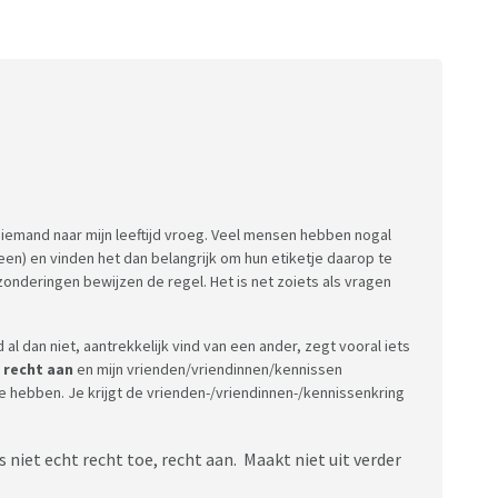
emand naar mijn leeftijd vroeg. Veel mensen hebben nogal
een) en vinden het dan belangrijk om hun etiketje daarop te
zonderingen bewijzen de regel. Het is net zoiets als vragen
l dan niet, aantrekkelijk vind van een ander, zegt vooral iets
e recht aan
en mijn vrienden/vriendinnen/kennissen
hebben. Je krijgt de vrienden-/vriendinnen-/kennissenkring
niet echt recht toe, recht aan. Maakt niet uit verder