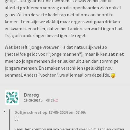
gelijk: "Dat gaat het niet worden". Ze was zo dik, dat ik
allerlei problemen voorzag en die openbaarden zich ook al
gauw. Ze kon de vaste kadetrap niet af om aan boord te
komen. Toen zijn we vlakbij maar ergens wat gaan drinken
en kwam ik er achter, dat ze heel andere verwachtingen had.
Tsja, uitzonderingen bevestigen de regel.
Wat betreft "jonge vrouwen" is dat natuurlijk wel zo
(hetzelfde geldt voor "jonge mannen"), maar ik ken zat niet
meer zo jonge mensen die er leuker uit zien dan sommige
jongere mensen. En smaken verschillen (gelukkig) nou
eenmaal. Anders "vochten" we allemaal om dezelfde.
Drareg
17-05-2024
om 08:55
Dolfje schreef op 17-05-2024 om 07:09:
[..]
Eens, het komt op mij ook vervelend over. En misschien kosten