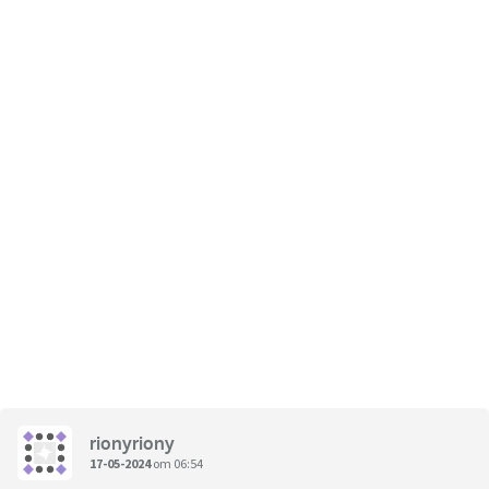
rionyriony
17-05-2024
om 06:54