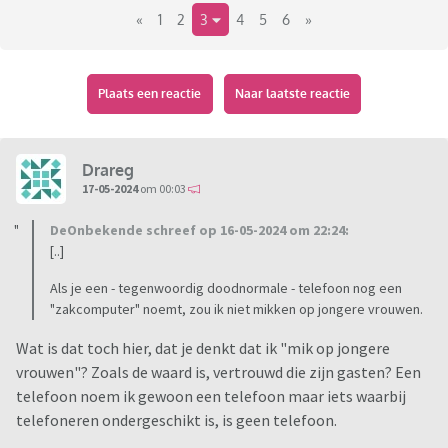
«
1
2
3
4
5
6
»
nou wint of verliest. De foto's laten bijna uitsluitend
vrouwen zien, waarvan ik me niet kan voorstellen, dat daar
geen leuke mannen op af komen en zo zal het omgekeerd
ook wel zijn.
Plaats een reactie
Naar laatste reactie
Zit ik er ver naast, dat je die sites beter kunt mijden?
Drareg
17-05-2024
om 00:03
DeOnbekende schreef op 16-05-2024 om 22:24:
[..]
Als je een - tegenwoordig doodnormale - telefoon nog een
"zakcomputer" noemt, zou ik niet mikken op jongere vrouwen.
Wat is dat toch hier, dat je denkt dat ik "mik op jongere
vrouwen"? Zoals de waard is, vertrouwd die zijn gasten? Een
telefoon noem ik gewoon een telefoon maar iets waarbij
telefoneren ondergeschikt is, is geen telefoon.