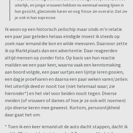
uiterlijk, en jonge vrouwen hebben nu eenmaal weinig lijnen in
hun gezicht, glanzende haren en nog frisse zin overal in. Dat zie
je ook in hun expressie.
Ik woon op een historisch zeilschip maar sinds m'n relatie
een paar jaar geleden helaas eindigde moest ik steeds op
zoek naar iemand die kon en wilde meevaren. Daarvoor zette
ik op Marktplaats dan een advertentie. Daar reageerden
altijd mensen op zonder foto. Op basis van hun reactie
mailden we een paar keer, waarna vaak een kennismaking
aan boord volgde, een paar uurtjes een lijntje leren gooien,
een dagje proefvaren en daarna een paar weken varen/zeilen.
Het uiterlijk deed er nooit toe (niet helemaal waar; zie
hieronder*) en het viel voor beiden nooit tegen. Diverse
meiden (of vrouwen of dames of hoe je ze ook wilt noemen)
zijn diverse keren mee geweest. Kortom, persoonlijkheid
daar gaat het om.
* Toen ik een keer iemand uit de auto dacht stappen, dacht ik