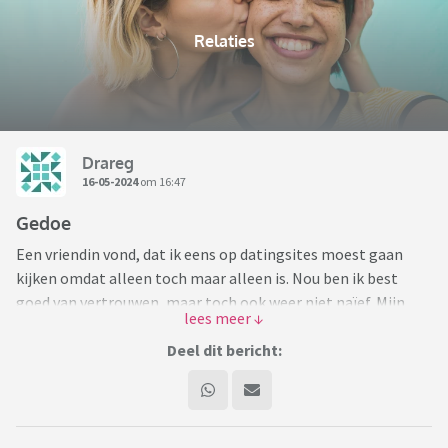
Relaties
Drareg
16-05-2024
om 16:47
Gedoe
Een vriendin vond, dat ik eens op datingsites moest gaan
kijken omdat alleen toch maar alleen is. Nou ben ik best
goed van vertrouwen, maar toch ook weer niet naïef. Mijn
eerste indruk is, dat de paar "datingsites" (ik schrijf dit niet
voor niets tussen aanhalingstekens!) die ik bekeken heb,
Deel dit bericht:
puur bedrog zijn. Ik begrijp, dat er geen garantie op resultaat
gegeven kan worden en niet op elk potje blijkt een dekseltje
te passen, maar mijn indruk is, dat het geldklopperij is onder
valse voorwendselen. Net als advocaten die altijd scoren of je