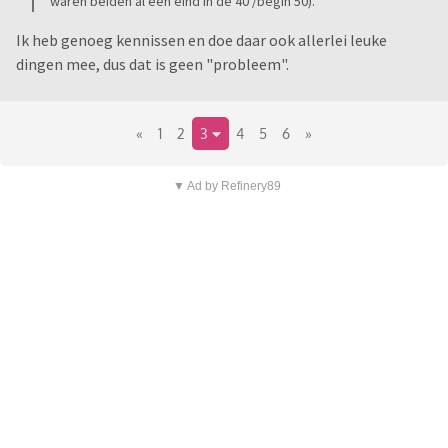
waren beiden al een eind in de 40 /begin 50).
Ik heb genoeg kennissen en doe daar ook allerlei leuke
dingen mee, dus dat is geen "probleem".
«
1
2
3
4
5
6
»
▼ Ad by Refinery89