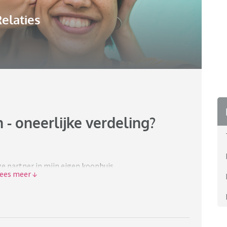
elaties
 - oneerlijke verdeling?
ge partner in mijn eigen koophuis.
ders.
jleggen voor het huis, daar het op mijn naam staat. Ik
evonden (gezien hij van plan was om te gaan huren
r heb me er voor de minste miserie bij neergelegd.