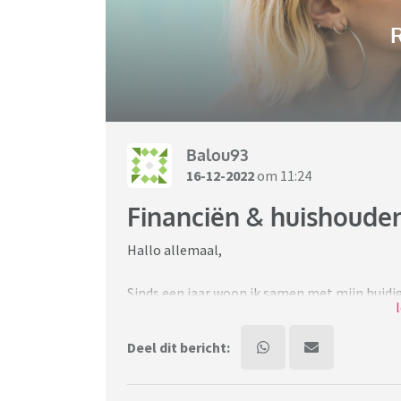
R
Balou93
16-12-2022
om 11:24
Financiën & huishouden
Hallo allemaal,
Sinds een jaar woon ik samen met mijn huidi
Mijn partner woonde hiervoor nog bij zijn ou
Deel dit bericht:
Van in het begin stelde hij niets te willen bi
heb die redenering niet altijd even eerlijk g
moest hij mij niet hebben leren kennen) maa