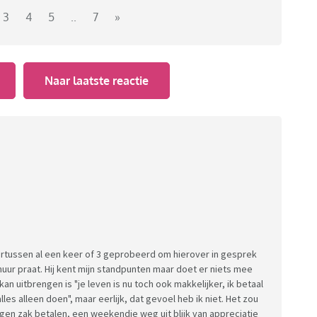
en die wel een pak hoger sinds hij
3
4
5
..
7
»
persnel internet,... (allemaal dingen die ik niet
llemaal 50/50 te doen.
Naar laatste reactie
ets stuk (zoals het bed nu) moet volgens hem 50/50
betalen zit er dus NOOIT in.
 zak hondenvoer presenteert hij me meteen de
jn woonst al volledig gratis is en mijn maandelijkse
 38u/week. Alle overige tijd besteed hij aan gamen en
k dus ook voor 90% van het huishouden. Ik ga naar de
t ben/ ik eet slechts 2 dagen de week thuis maar betaal
ets, doe de was, onderhoud de tuin...
ertussen al een keer of 3 geprobeerd om hierover in gesprek
 muur praat. Hij kent mijn standpunten maar doet er niets mee
gin soms echt wel te denken dat hij een beetje
kan uitbrengen is "je leven is nu toch ook makkelijker, ik betaal
 deze relatie.
es alleen doen", maar eerlijk, dat gevoel heb ik niet. Het zou
eigen zak betalen, een weekendje weg uit blijk van appreciatie