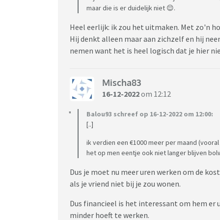
Wat denken jullie hiervan?
maar die is er duidelijk niet 😌.
Heel eerlijk: ik zou het uitmaken. Met zo'n h
Hij denkt alleen maar aan zichzelf en hij neemt
nemen want het is heel logisch dat je hier nie
Mischa83
16-12-2022
om 12:12
Balou93 schreef op 16-12-2022 om 12:00:
[..]
ik verdien een €1000 meer per maand (vooral 
het op men eentje ook niet langer blijven bo
Dus je moet nu meer uren werken om de koste
als je vriend niet bij je zou wonen.
Dus financieel is het interessant om hem er 
minder hoeft te werken.