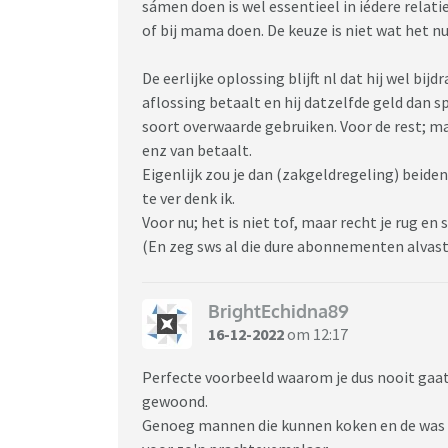
sámen doen is wel essentieel in iédere relatie
of bij mama doen. De keuze is niet wat het nu 
De eerlijke oplossing blijft nl dat hij wel bij
aflossing betaalt en hij datzelfde geld dan sp
soort overwaarde gebruiken. Voor de rest; m
enz van betaalt.
Eigenlijk zou je dan (zakgeldregeling) beid
te ver denk ik.
Voor nu; het is niet tof, maar recht je rug en 
(En zeg sws al die dure abonnementen alvast o
BrightEchidna89
16-12-2022
om 12:17
Perfecte voorbeeld waarom je dus nooit gaa
gewoond.
Genoeg mannen die kunnen koken en de was 