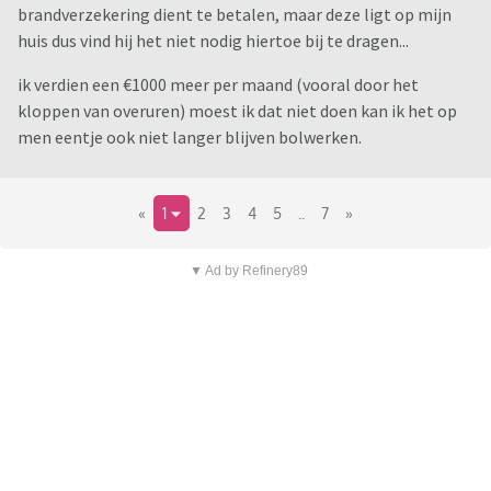
brandverzekering dient te betalen, maar deze ligt op mijn
huis dus vind hij het niet nodig hiertoe bij te dragen...
ik verdien een €1000 meer per maand (vooral door het
kloppen van overuren) moest ik dat niet doen kan ik het op
men eentje ook niet langer blijven bolwerken.
«
1
2
3
4
5
..
7
»
▼ Ad by Refinery89