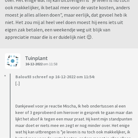
over. Het enige wat hij kan uitbrengen is "je leven is nu toch
ook makkelijker, ik betaal mee voor de vaste kosten, anders
moest je alles alleen doen", maar eerlijk, dat gevoel heb ik
niet. Het zou mij al heel veel doen moest hij eens iets uit
eigen zak betalen, een weekendje weg uit blijk van
appreciatie maar die is er duidelijk niet 😌.
Tuinplant
16-12-2022
om 11:58
Balou93 schreef op 16-12-2022 om 11:54:
[..]
Dankjewel voor je reactie Mischa, Ik heb ondertussen al een
keer of 3 geprobeerd om hierover in gesprek te gaan maar dan
lijkt het alsof ik tegen een muur praat. Hij kent mijn standpunten
maar doet er niets mee en zegt er nog minder over. Het enige
wat hij kan uitbrengen is "je leven is nu toch ook makkelijker, ik