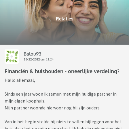
Relaties
Balou93
16-12-2022
om 11:24
Financiën & huishouden - oneerlijke verdeling?
Hallo allemaal,
Sinds een jaar woon ik samen met mijn huidige partner in
mijn eigen koophuis.
Mijn partner woonde hiervoor nog bij zijn ouders.
Van in het begin stelde hij niets te willen bijleggen voor het
huis, daar het op mijn naam staat. Ik heb die redenering niet