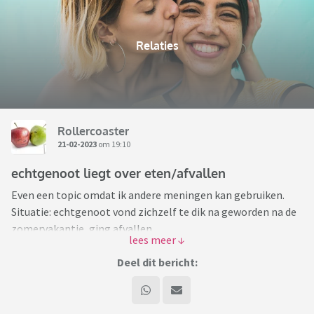
Relaties
Rollercoaster
21-02-2023
om 19:10
echtgenoot liegt over eten/afvallen
Even een topic omdat ik andere meningen kan gebruiken.
Situatie: echtgenoot vond zichzelf te dik na geworden na de
zomervakantie, ging afvallen.
Na oud en nieuw tipte ik hem dat hij best wel weer was
aangekomen, zag hij zelf ook, ging er weer op letten. Daarna
Deel dit bericht:
heb ik er niks meer van gezegd.
Afgelopen zaterdag moest ik iets betalen met zijn
creditcard en logde ik in op zij bankzaken ( we hebben ieders