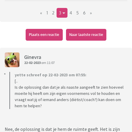
een eigen rekening en een gezamenlijke)
«
1
2
3
4
5
6
»
Hierdoor keek ik stiekem ook op zijn eigen rekening, had ik
natuurlijk nooit mogen doen.
Maar goed, toen zag ik dat hij minstens 2x per week fors eten
haalt bij de supermarkt. Waaronder nog afgelopen vrijdag
Plaats een reactie
Naar laatste reactie
toen we samen broodjes hadden gehaald voor de lunch, we
geluncht hadden en hij daarna vertrok om iets te doen. Toen
is hij blijkbaar naar de supermarkt gegaan om nog meer te
Ginevra
eten.
22-02-2023
om 11:07
Het kan me totaal niet schelen dat hij eten haalt/ niet
yette schreef op 22-02-2023 om 07:55:
afvalt, maar ik voel me gekwetst dat hij dit achter mijn rug
[..
om doet. En dan wel klagen tegen mij dat hij niet afvalt...
Is de oplossing dan dat je als naaste aangeeft te zien hoeveel
En nu? Een keer om lachen, schouders ophalen en verder
moeite hij heeft om zijn eigen voornemens vol te houden en
gaan? Vindt ik lastig, want ik dacht dat we alles tegen elkaar
vraagt wat jij of iemand anders (diëtist/coach?) kan doen om
konden zeggen/ alles konden bespreken/geen geheimen
hem te helpen?
hadden.
Graag jullie meningen
Nee, de oplossing is dat je hem de ruimte geeft. Het is zijn