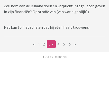
Zou hem aan de leiband doen en verplicht inzage laten geven
in zijn financiën? Op straffe van (van wat eigenlijk?)
Het kan to niet schelen dat hij eten haalt trouwens.
«
1
2
3
4
5
6
»
▼ Ad by Refinery89