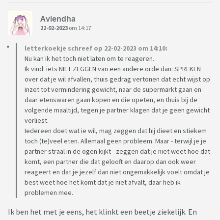
Aviendha
22-02-2023
om 14:17
letterkoekje schreef op 22-02-2023 om 14:10:
Nu kan ik het toch niet laten om te reageren.
Ik vind: iets NIET ZEGGEN van een andere orde dan: SPREKEN
over dat je wil afvallen, thuis gedrag vertonen dat echt wijst op
inzet tot vermindering gewicht, naar de supermarkt gaan en
daar etenswaren gaan kopen en die opeten, en thuis bij de
volgende maaltijd, tegen je partner klagen dat je geen gewicht
verliest.
Iedereen doet wat ie wil, mag zeggen dat hij dieet en stiekem
toch (te)veel eten. Allemaal geen probleem. Maar - terwijl je je
partner straal in de ogen kijkt - zeggen dat je niet weet hoe dat
komt, een partner die dat gelooft en daarop dan ook weer
reageert en dat je jezelf dan niet ongemakkelijk voelt omdat je
best weet hoe het komt dat je niet afvalt, daar heb ik
problemen mee.
Ik ben het met je eens, het klinkt een beetje ziekelijk. En