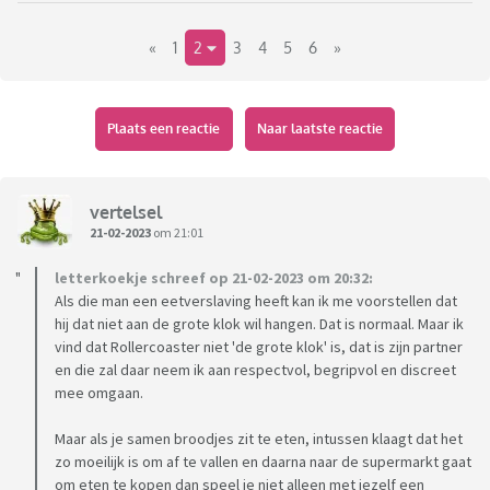
een eigen rekening en een gezamenlijke)
«
1
2
3
4
5
6
»
Hierdoor keek ik stiekem ook op zijn eigen rekening, had ik
natuurlijk nooit mogen doen.
Maar goed, toen zag ik dat hij minstens 2x per week fors eten
haalt bij de supermarkt. Waaronder nog afgelopen vrijdag
Plaats een reactie
Naar laatste reactie
toen we samen broodjes hadden gehaald voor de lunch, we
geluncht hadden en hij daarna vertrok om iets te doen. Toen
is hij blijkbaar naar de supermarkt gegaan om nog meer te
vertelsel
eten.
21-02-2023
om 21:01
Het kan me totaal niet schelen dat hij eten haalt/ niet
letterkoekje schreef op 21-02-2023 om 20:32:
afvalt, maar ik voel me gekwetst dat hij dit achter mijn rug
Als die man een eetverslaving heeft kan ik me voorstellen dat
om doet. En dan wel klagen tegen mij dat hij niet afvalt...
hij dat niet aan de grote klok wil hangen. Dat is normaal. Maar ik
En nu? Een keer om lachen, schouders ophalen en verder
vind dat Rollercoaster niet 'de grote klok' is, dat is zijn partner
gaan? Vindt ik lastig, want ik dacht dat we alles tegen elkaar
en die zal daar neem ik aan respectvol, begripvol en discreet
konden zeggen/ alles konden bespreken/geen geheimen
mee omgaan.
hadden.
Maar als je samen broodjes zit te eten, intussen klaagt dat het
Graag jullie meningen
zo moeilijk is om af te vallen en daarna naar de supermarkt gaat
om eten te kopen dan speel je niet alleen met jezelf een