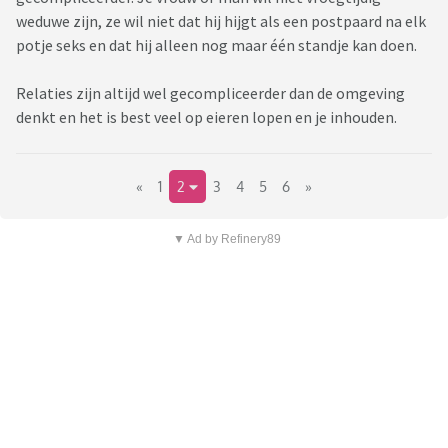
weduwe zijn, ze wil niet dat hij hijgt als een postpaard na elk
potje seks en dat hij alleen nog maar één standje kan doen.
Relaties zijn altijd wel gecompliceerder dan de omgeving
denkt en het is best veel op eieren lopen en je inhouden.
«
1
2
3
4
5
6
»
▼ Ad by Refinery89