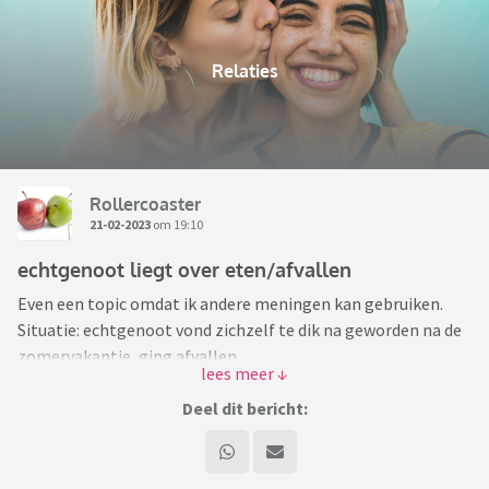
Relaties
Rollercoaster
21-02-2023
om 19:10
echtgenoot liegt over eten/afvallen
Even een topic omdat ik andere meningen kan gebruiken.
Situatie: echtgenoot vond zichzelf te dik na geworden na de
zomervakantie, ging afvallen.
Na oud en nieuw tipte ik hem dat hij best wel weer was
aangekomen, zag hij zelf ook, ging er weer op letten. Daarna
Deel dit bericht:
heb ik er niks meer van gezegd.
Afgelopen zaterdag moest ik iets betalen met zijn
creditcard en logde ik in op zij bankzaken ( we hebben ieders