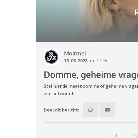
R
Moirmel
13-08-2023
om 11:45
Domme, geheime vrag
Stel hier de meest domme of geheime vragen d
een antwoord.
Deel dit bericht:
«
1
..
5