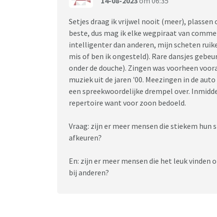
14-08-2023
om 06:35
Setjes draag ik vrijwel nooit (meer), plassen o
beste, dus mag ik elke wegpiraat van commen
intelligenter dan anderen, mijn scheten ruik
mis of ben ik ongesteld). Rare dansjes gebeu
onder de douche). Zingen was voorheen voora
muziek uit de jaren '00. Meezingen in de auto
een spreekwoordelijke drempel over. Inmiddel
repertoire want voor zoon bedoeld.
Vraag: zijn er meer mensen die stiekem hun 
afkeuren?
En: zijn er meer mensen die het leuk vinden o
bij anderen?