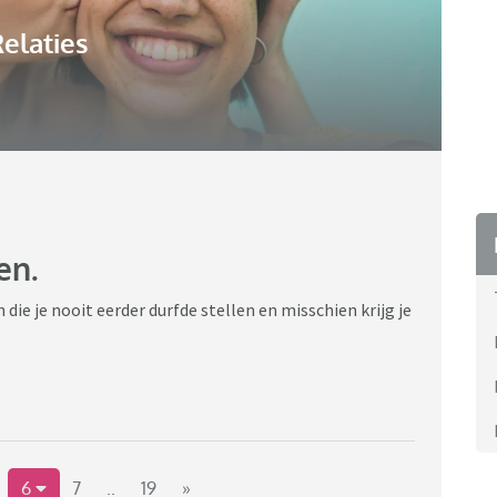
elaties
en.
ie je nooit eerder durfde stellen en misschien krijg je
6
7
..
19
»