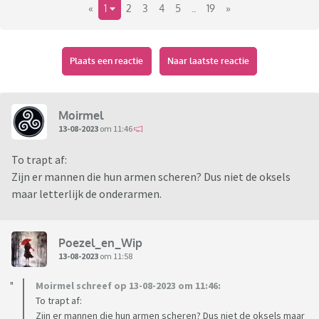
«
1
2
3
4
5
..
19
»
Plaats een reactie
Naar laatste reactie
Moirmel
13-08-2023
om 11:46
To trapt af:
Zijn er mannen die hun armen scheren? Dus niet de oksels
maar letterlijk de onderarmen.
Poezel_en_Wip
13-08-2023
om 11:58
Moirmel schreef op 13-08-2023 om 11:46:
To trapt af:
Zijn er mannen die hun armen scheren? Dus niet de oksels maar