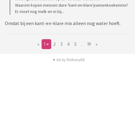
Waarom kopen mensen dure 'kant-en-klare'pannenkoekenmix?
Er moet nog melk en ei bij...
Omdat bij een kant-en-klare mix alleen nog water hoeft.
«
1
2
3
4
5
..
19
»
▼ Ad by Refinery89