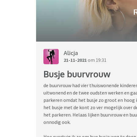
R
Alicja
21-11-2021
om 19:31
Busje buurvrouw
de buurvrouw had vier thuiswonende kinderen 
uitwonend en de twee oudsten werken en ga
parkeren omdat het busje zo groot en hoog is
het busje met de kont zo ver mogelijk over de 
het parkeren. Helaas lijken buurvrouw en buur
onnodig ook.
Hoe overtuig ik ze om hun busje weg te doen 