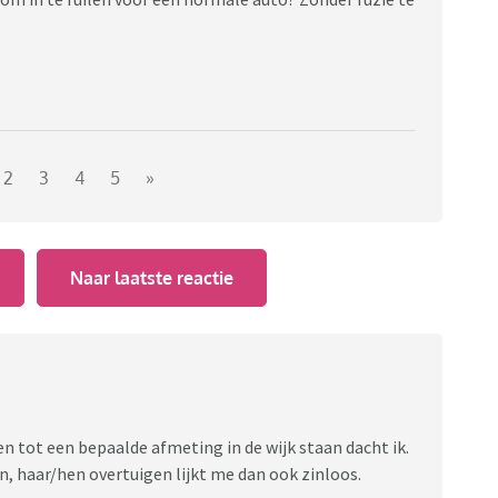
2
3
4
5
»
Naar laatste reactie
en tot een bepaalde afmeting in de wijk staan dacht ik.
den, haar/hen overtuigen lijkt me dan ook zinloos.