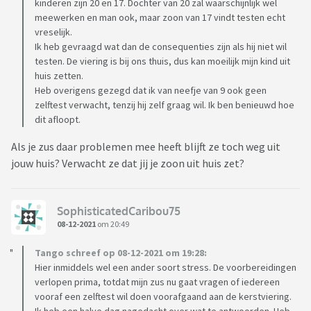
kinderen zijn 20 en 17. Dochter van 20 zal waarschijnlijk wel
meewerken en man ook, maar zoon van 17 vindt testen echt
vreselijk.
Ik heb gevraagd wat dan de consequenties zijn als hij niet wil
testen. De viering is bij ons thuis, dus kan moeilijk mijn kind uit
huis zetten.
Heb overigens gezegd dat ik van neefje van 9 ook geen
zelftest verwacht, tenzij hij zelf graag wil. Ik ben benieuwd hoe
dit afloopt.
Als je zus daar problemen mee heeft blijft ze toch weg uit
jouw huis? Verwacht ze dat jij je zoon uit huis zet?
SophisticatedCaribou75
08-12-2021
om 20:49
Tango schreef op 08-12-2021 om 19:28:
Hier inmiddels wel een ander soort stress. De voorbereidingen
verlopen prima, totdat mijn zus nu gaat vragen of iedereen
vooraf een zelftest wil doen voorafgaand aan de kerstviering.