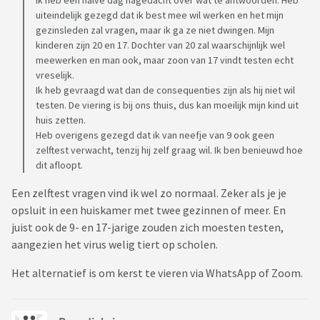
Ik heb een halve dag nagedacht over wat te antwoorden. Heb
uiteindelijk gezegd dat ik best mee wil werken en het mijn
gezinsleden zal vragen, maar ik ga ze niet dwingen. Mijn
kinderen zijn 20 en 17. Dochter van 20 zal waarschijnlijk wel
meewerken en man ook, maar zoon van 17 vindt testen echt
vreselijk.
Ik heb gevraagd wat dan de consequenties zijn als hij niet wil
testen. De viering is bij ons thuis, dus kan moeilijk mijn kind uit
huis zetten.
Heb overigens gezegd dat ik van neefje van 9 ook geen
zelftest verwacht, tenzij hij zelf graag wil. Ik ben benieuwd hoe
dit afloopt.
Een zelftest vragen vind ik wel zo normaal. Zeker als je je
opsluit in een huiskamer met twee gezinnen of meer. En
juist ook de 9- en 17-jarige zouden zich moesten testen,
aangezien het virus welig tiert op scholen.
Het alternatief is om kerst te vieren via WhatsApp of Zoom.