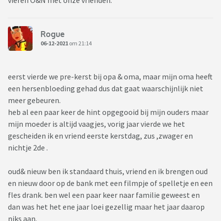
vieren O&N met onze vrienden.
voor teleurstellingen, december is net begonnen en het hele
circus begint alweer.
Rogue
Nou ja, hele intro, wat ik me eigenlijk afvraag, hoe zorgen
06-12-2021
om 21:14
jullie dat je niet gek wordt van het hele verwachtingen,
verplichtingen, schuldgevoelens, scheve gezichten, etc.? Kun
je het ‘maken’ om gewoon te weigeren? Of maak jij je al
eerst vierde we pre-kerst bij opa & oma, maar mijn oma heeft
jaren niet meer druk?
een hersenbloeding gehad dus dat gaat waarschijnlijk niet
meer gebeuren.
(Kan natuurlijk ook dat je het oprecht gezellig vind, of dat
heb al een paar keer de hint opgegooid bij mijn ouders maar
alles vrijblijvend en relaxed gaat, helemaal goed voor jou,
mijn moeder is altijd vaagjes, vorig jaar vierde we het
maar geloof niet dat ik naar die verhalen op zoek ben
)
gescheiden ik en vriend eerste kerstdag, zus ,zwager en
nichtje 2de .
(Overigens kan ik me voorstellen dat corona dit jaar ook nog
speelt, waardoor het misschien extra moeilijk of juist
oud& nieuw ben ik standaard thuis, vriend en ik brengen oud
makkelijker wordt, maar bij ons is het gezelschap nooit zo
en nieuw door op de bank met een filmpje of spelletje en een
groot dat het echt voor problemen zorgt dus dat is niet echt
fles drank. ben wel een paar keer naar familie geweest en
een factor nu.)
dan was het het ene jaar loei gezellig maar het jaar daarop
niks aan.