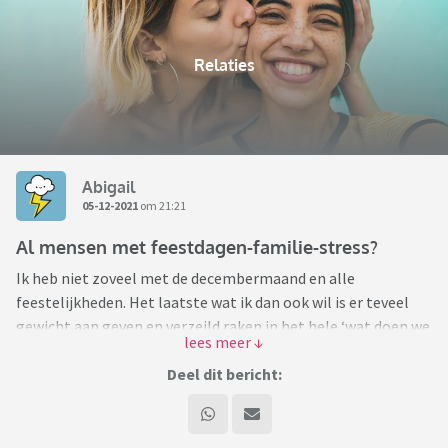
Relaties
Abigail
05-12-2021
om 21:21
Al mensen met feestdagen-familie-stress?
Ik heb niet zoveel met de decembermaand en alle
feestelijkheden. Het laatste wat ik dan ook wil is er teveel
gewicht aan geven en verzeild raken in het hele ‘wat doen we
dit jaar en bij wie?’. Maar wat gebeurt er ieder jaar weer; exact
dat. Sinds ik met mijn vriend samenwoon is het eigenlijk elk
Deel dit bericht:
jaar weer stress. Mijn ouders wonen niet naast de deur
(anderhalf uur rijden), zijn ouders wonen weer de andere kant
op, ik heb geen zin in twee dagen lang van hot naar her