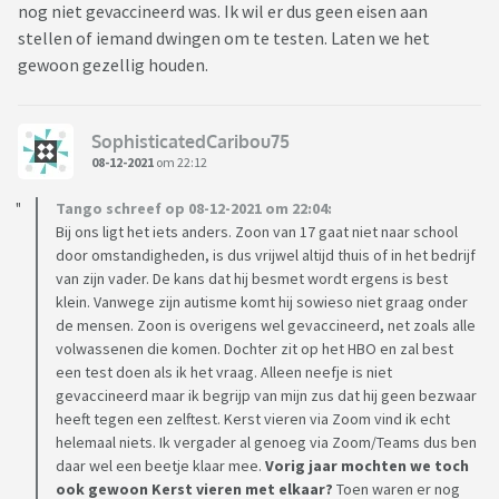
nog niet gevaccineerd was. Ik wil er dus geen eisen aan
stellen of iemand dwingen om te testen. Laten we het
gewoon gezellig houden.
SophisticatedCaribou75
08-12-2021
om 22:12
Tango schreef op 08-12-2021 om 22:04:
Bij ons ligt het iets anders. Zoon van 17 gaat niet naar school
door omstandigheden, is dus vrijwel altijd thuis of in het bedrijf
van zijn vader. De kans dat hij besmet wordt ergens is best
klein. Vanwege zijn autisme komt hij sowieso niet graag onder
de mensen. Zoon is overigens wel gevaccineerd, net zoals alle
volwassenen die komen. Dochter zit op het HBO en zal best
een test doen als ik het vraag. Alleen neefje is niet
gevaccineerd maar ik begrijp van mijn zus dat hij geen bezwaar
heeft tegen een zelftest. Kerst vieren via Zoom vind ik echt
helemaal niets. Ik vergader al genoeg via Zoom/Teams dus ben
daar wel een beetje klaar mee.
Vorig jaar mochten we toch
ook gewoon Kerst vieren met elkaar?
Toen waren er nog