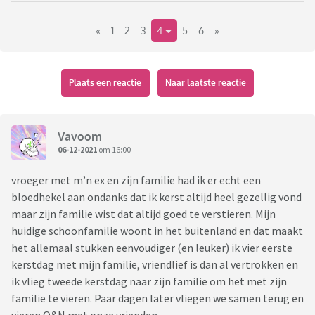
rijden, het liefst wil ik eigenlijk gewoon niks.
«
1
2
3
4
5
6
»
Mijn eigen ouders zijn gelukkig totaal niet van de
verplichtingen, langskomen of niet is allemaal prima. Maar
bij de ouders van mijn vriend zijn er toch wat meer
Plaats een reactie
Naar laatste reactie
(impliciete) verwachtingen. Er is, na het overlijden van zijn
oma, weleens gezegd dat we ons nu niet meer per se
verplicht hoeven voelen om het met z’n allen te vieren,
Vavoom
maar dat is in de praktijk toch niet echt zo, stel we zeggen
06-12-2021
om 16:00
joh we komen niet hoor, geen zin, dan zou dat toch wel
vroeger met m’n ex en zijn familie had ik er echt een
vragen opleveren. Dit jaar wilden we eigenlijk thuisblijven, of
bloedhekel aan ondanks dat ik kerst altijd heel gezellig vond
desnoods alleen naar mijn oma toe. Maar verder nog niet
maar zijn familie wist dat altijd goed te verstieren. Mijn
echt over nagedacht. Nu wordt er vanuit de kant van mijn
huidige schoonfamilie woont in het buitenland en dat maakt
vriend alweer druk geregeld, want ‘de agenda’s stromen vol,
het allemaal stukken eenvoudiger (en leuker) ik vier eerste
hoe is Eerste Kerstdag voor jullie?’. Eigenlijk willen we
kerstdag met mijn familie, vriendlief is dan al vertrokken en
zeggen, we komen niet, maar het voelt toch alsof we dat
ik vlieg tweede kerstdag naar zijn familie om het met zijn
niet zo, zonder goede reden, kunnen zeggen. Zit alweer
familie te vieren. Paar dagen later vliegen we samen terug en
dagen in de stress hierdoor, bang voor ruzie, voor gedoe,