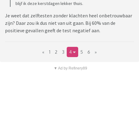
blijf ik deze kerstdagen lekker thuis.
Je weet dat zelftesten zonder klachten heel onbetrouwbaar
zijn? Daar zou ik dus niet van uit gaan. Bij 60% van de
positieve gevallen geeft de test negatief aan.
«
1
2
3
4
5
6
»
▼ Ad by Refinery89