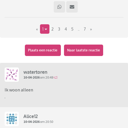
«
1
2
3
4
5
..
7
»
Plaats een reactie
Naar laatste reactie
watertoren
10-04-2026
om 20:48
Ik woon alleen
.
Alice12
10-04-2026
om 20:50