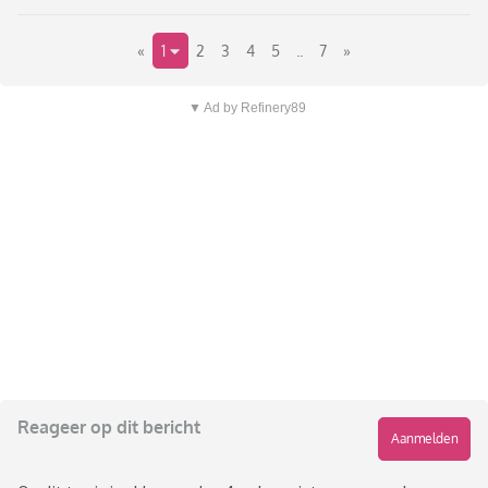
«
1
2
3
4
5
..
7
»
▼ Ad by Refinery89
Reageer op dit bericht
Aanmelden