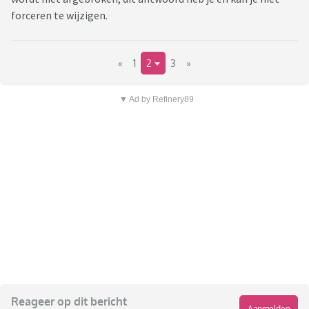
forceren te wijzigen.
«
1
2
3
»
▼ Ad by Refinery89
Reageer op dit bericht
Aanmelden