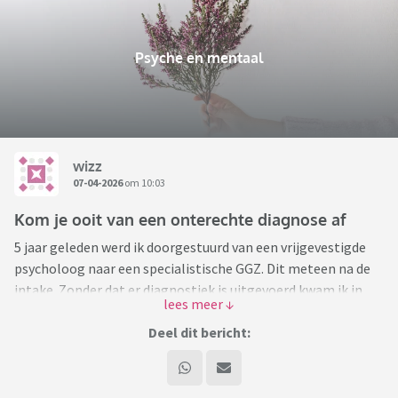
Psyche en mentaal
wizz
07-04-2026
om 10:03
Kom je ooit van een onterechte diagnose af
5 jaar geleden werd ik doorgestuurd van een vrijgevestigde
psycholoog naar een specialistische GGZ. Dit meteen na de
intake. Zonder dat er diagnostiek is uitgevoerd kwam ik in
een therapie voor mensen met een
persoonlijkheidsstoornis, en kwam ik tot de ontdekking dat
Deel dit bericht:
ik deze diagnose ook heb gekregen (anders gespecificeerde
PS). Wel nagevraagd, maar ik heb me laten sussen. Ook
ontdekte ik dat die vrijgevestigde psycholoog ook bij die