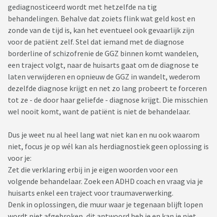
gediagnosticeerd wordt met hetzelfde na tig
behandelingen. Behalve dat zoiets flink wat geld kost en
zonde van de tijd is, kan het eventueel ook gevaarlijk zijn
voor de patiënt zelf. Stel dat iemand met de diagnose
borderline of schizofrenie de GGZ binnen komt wandelen,
een traject volgt, naar de huisarts gaat om de diagnose te
laten verwijderen en opnieuw de GGZ in wandelt, wederom
dezelfde diagnose krijgt en net zo lang probeert te forceren
tot ze - de door haar geliefde - diagnose krijgt. Die misschien
wel nooit komt, want de patiënt is niet de behandelaar.
Dus je weet nu al heel lang wat niet kan en nu ook waarom
niet, focus je op wél kan als herdiagnostiek geen oplossing is
voor je:
Zet die verklaring erbij in je eigen woorden voor een
volgende behandelaar. Zoek een ADHD coach en vraag via je
huisarts enkel een traject voor traumaverwerking.
Denk in oplossingen, die muur waar je tegenaan blijft lopen
wordt niet afgebroken, dit antwoord heb je en kan je niet