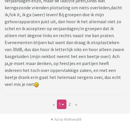
verjaardagen enzo, maar de laatste jaren,sinds wat
kerngezonde vrienden plotseling om niets overleden,dacht
ik,fok it, ik ga (weer) leven! Bij groepen doe ik mijn
gehoorapparaten juist uit, dan hoor ik het allemaal niet zo
schel en ik accepteer op verjaardagen/in groepen dat ik
alleen met degene links en rechts naast me kan praten.
Evenementen blijven kut want dan draag ik otoplastieken
van 30dB, dus dan hoor ik letterlijk niks en hoor alleen zware
basgeluiden (mijn nekbot neemt het een beetje over). Ach
ja,je moet maar denken, op feestjes en partijen heeft
iedereen het toch over oppervlakkige zaken, en met een
beetje drank erin gaat het helemaal nergens over, dus echt
veel mis je niet
«
1
2
»
▼ Ad by Refinery89