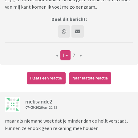
van mij kant komen ik voel me zo eenzaam..
Deel dit bericht:
«
1
2
»
Plaats een reactie
Naar laatste reactie
melisande2
07-05-2026
om 22:33
maar als niemand weet dat je minder dan de helft verstaat,
kunnen ze er ook geen rekening mee houden