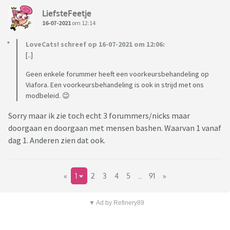
LiefsteFeetje
16-07-2021
om 12:14
LoveCats! schreef op 16-07-2021 om 12:06:
[..]
Geen enkele forummer heeft een voorkeursbehandeling op
Viafora. Een voorkeursbehandeling is ook in strijd met ons
modbeleid. 😉
Sorry maar ik zie toch echt 3 forummers/nicks maar
doorgaan en doorgaan met mensen bashen. Waarvan 1 vanaf
dag 1. Anderen zien dat ook.
«
1
2
3
4
5
..
91
»
▼ Ad by Refinery89