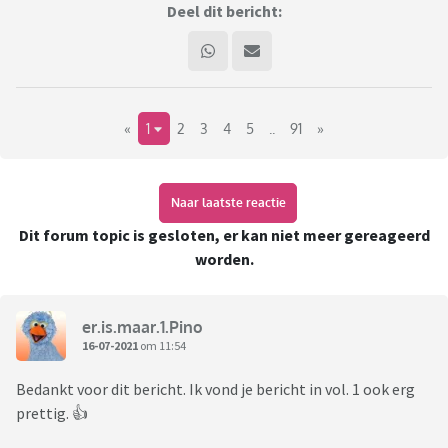
Deel dit bericht:
«
1
2
3
4
5
..
91
»
Naar laatste reactie
Dit forum topic is gesloten, er kan niet meer gereageerd
worden.
er.is.maar.1.Pino
16-07-2021
om 11:54
Bedankt voor dit bericht. Ik vond je bericht in vol. 1 ook erg
prettig. 👍