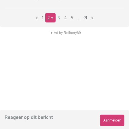
«
1
2
3
4
5
..
91
»
▼ Ad by Refinery89
Reageer op dit bericht
Aanmelden