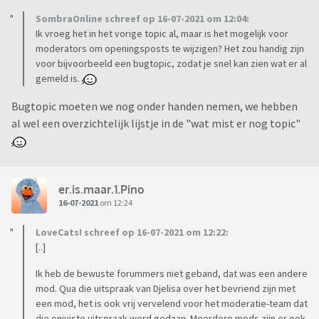
SombraOnline schreef op 16-07-2021 om 12:04:
Ik vroeg het in het vorige topic al, maar is het mogelijk voor
moderators om openingsposts te wijzigen? Het zou handig zijn
voor bijvoorbeeld een bugtopic, zodat je snel kan zien wat er al
gemeld is.
Bugtopic moeten we nog onder handen nemen, we hebben
al wel een overzichtelijk lijstje in de "wat mist er nog topic"
er.is.maar.1.Pino
16-07-2021
om 12:24
LoveCats! schreef op 16-07-2021 om 12:22:
[..]
Ik heb de bewuste forummers niet geband, dat was een andere
mod. Qua die uitspraak van Djelisa over het bevriend zijn met
een mod, het is ook vrij vervelend voor het moderatie-team dat
die onjuiste uitspraak werd gedaan. Meerdere mods zijn er ook