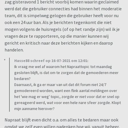
zag gisteravond 1 bericht voorbij komen waarin geclaimed
werd dat die gebruiker connecties had binnen het moderatie
team, dit is simpelweg gelogen die gebruiker heeft voor nu
ook een 24 uur ban. Als je berichten tegenkomt die niet
mogen volgens de huisregels (of op het randje zijn) wil ik je
vragen deze te rapporteren, op die manier kunnen wij
gericht en kritisch naar deze berichten kijken en daarop
handelen.
Hasse88 schreef op 16-07-2021 om 12:01:
Ik vraag me wel af waarom het Napraattopic tot maandag
gesloten blijft, is dat om te zorgen dat de gemoederen meer
bedaren?
Daarnaast, ik ga er maar van uit dat dit forum niet 24/7
gemodereerd worden, want een flink aantal meldingen over
het 'wie mag er weg' topic, zorgde er niet voor dat er snel op
gereageerd werd, wat voor een hele nare sfeer zorgde. Klopt
mijn aanname hierover?
Napraat blijft even dicht o.a. om alles te bedaren maar ook
omdat we zelf even willen nadenken hoe wij, vanuit beheer,