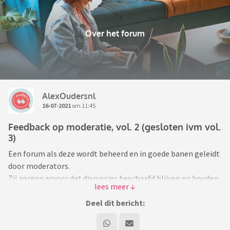
Over het forum
AlexOudersnl
16-07-2021
om 11:45
Feedback op moderatie, vol. 2 (gesloten ivm vol.
3)
Een forum als deze wordt beheerd en in goede banen geleidt
door moderators.
Zij zorgen ervoor dat discussies beschaafd blijven en houden
spammers en trollen buiten de deur.
Deel dit bericht:
Maar ook zij kunnen wel eens een foutje maken, het kan
zomaar gebeuren. Maar het kan ook zijn dat je het