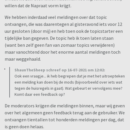
willen dat de Napraat vorm krijgt.
We hebben inderdaad veel meldingen over dat topic
ontvangen, die was daarentegen al gisteravond iets voor 12
uur gesloten (door mij) en heb toen ook de topicstarter een
tijdelijke ban gegeven. De topic heb ik toen laten staan
(want ben zelf geen fan van zomaar topics verwijderen)
maar vanochtend door het enorme aantal meldingen toch
maar weggehaald.
ShaunTheSheep schreef op 16-07-2021 om 12:02:
Ook een vraagje... ik heb begrepen dat je met het uitroepteken
een melding kan doen bij de mods (bijvoorbeeld over iets wat
tegen de huisregels in gaat). Wat gebeurt er vervolgens mee?
Komt daar een feedback op?
De moderators krijgen die meldingen binnen, maar wij geven
over het algemeen geen feedback terug aan de gebruiker. We
ontvangen tientallen tot honderden meldingen per dag, dat
is geen doen helaas.