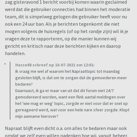
zag gisteravond 1 bericht voorbij komen waarin geclaimed
werd dat die gebruiker connecties had binnen het moderatie
team, dit is simpelweg gelogen die gebruiker heeft voor nu
ook een 24 uur ban. Als je berichten tegenkomt die niet
mogen volgens de huisregels (of op het randje zijn) wil ik je
vragen deze te rapporteren, op die manier kunnen wij
gericht en kritisch naar deze berichten kijken en daarop
handelen.
Hasse88 schreef op 16-07-2021 om 12:01:
Ik vraag me wel af waarom het Napraattopic tot maandag
gesloten blijft, is dat om te zorgen dat de gemoederen meer
bedaren?
Daarnaast, ik ga er maar van uit dat dit forum niet 24/7
gemodereerd worden, want een flink aantal meldingen over
het 'wie mag er weg' topic, zorgde er niet voor dat er snel op
gereageerd werd, wat voor een hele nare sfeer zorgde. Klopt
mijn aanname hierover?
Napraat blijft even dicht o.a. om alles te bedaren maar ook
omdat we zelf even willen nadenken hoe wij, vanuit beheer,