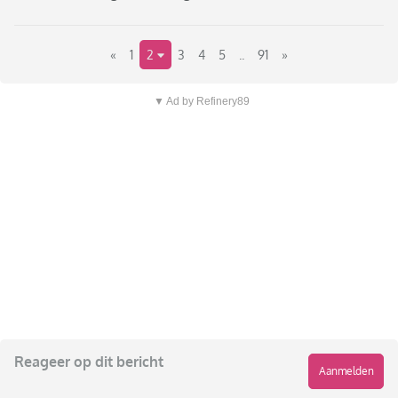
«
1
2
3
4
5
..
91
»
▼ Ad by Refinery89
Reageer op dit bericht
Aanmelden