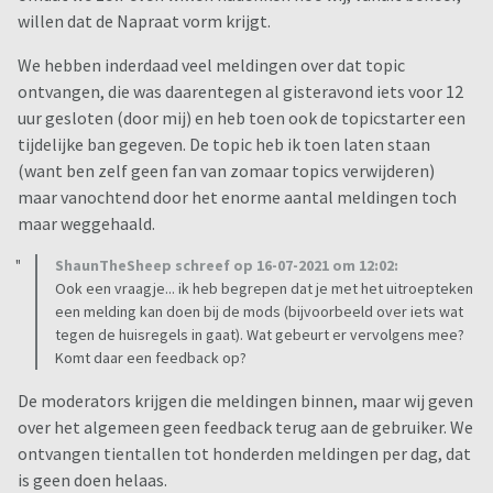
willen dat de Napraat vorm krijgt.
We hebben inderdaad veel meldingen over dat topic
ontvangen, die was daarentegen al gisteravond iets voor 12
uur gesloten (door mij) en heb toen ook de topicstarter een
tijdelijke ban gegeven. De topic heb ik toen laten staan
(want ben zelf geen fan van zomaar topics verwijderen)
maar vanochtend door het enorme aantal meldingen toch
maar weggehaald.
ShaunTheSheep schreef op 16-07-2021 om 12:02:
Ook een vraagje... ik heb begrepen dat je met het uitroepteken
een melding kan doen bij de mods (bijvoorbeeld over iets wat
tegen de huisregels in gaat). Wat gebeurt er vervolgens mee?
Komt daar een feedback op?
De moderators krijgen die meldingen binnen, maar wij geven
over het algemeen geen feedback terug aan de gebruiker. We
ontvangen tientallen tot honderden meldingen per dag, dat
is geen doen helaas.