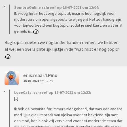
SombraOnline schreef op 16-07-2021 om 12:04:
Ik vroeg het in het vorige topic al, maar is het mogelijk voor
moderators om openingsposts te wijzigen? Het zou handig zijn
voor bijvoorbeeld een bugtopic, zodat je snel kan zien wat er al
gemeld is.
Bugtopic moeten we nog onder handen nemen, we hebben
al wel een overzichtelijk lijstje in de "wat mist er nog topic"
er.is.maar.1.Pino
16-07-2021
om 12:24
LoveCats! schreef op 16-07-2021 om 12:22:
[..]
Ik heb de bewuste forummers niet geband, dat was een andere
mod. Qua die uitspraak van Djelisa over het bevriend zijn met
een mod, het is ook vrij vervelend voor het moderatie-team dat
die onjuiste uitspraak werd gedaan. Meerdere mods zijn er ook