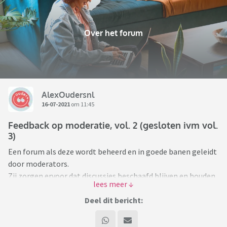
Over het forum
AlexOudersnl
16-07-2021
om 11:45
Feedback op moderatie, vol. 2 (gesloten ivm vol.
3)
Een forum als deze wordt beheerd en in goede banen geleidt
door moderators.
Zij zorgen ervoor dat discussies beschaafd blijven en houden
spammers en trollen buiten de deur.
Deel dit bericht:
Maar ook zij kunnen wel eens een foutje maken, het kan
zomaar gebeuren. Maar het kan ook zijn dat je het