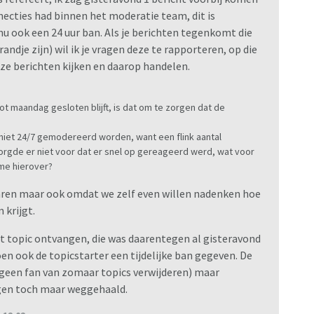
necties had binnen het moderatie team, dit is
u ook een 24 uur ban. Als je berichten tegenkomt die
andje zijn) wil ik je vragen deze te rapporteren, op die
eze berichten kijken en daarop handelen.
ot maandag gesloten blijft, is dat om te zorgen dat de
m niet 24/7 gemodereerd worden, want een flink aantal
orgde er niet voor dat er snel op gereageerd werd, wat voor
ame hierover?
edaren maar ook omdat we zelf even willen nadenken hoe
 krijgt.
t topic ontvangen, die was daarentegen al gisteravond
oen ook de topicstarter een tijdelijke ban gegeven. De
f geen fan van zomaar topics verwijderen) maar
gen toch maar weggehaald.