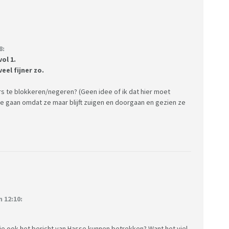
8:
ol 1.
eel fijner zo.
rs te blokkeren/negeren? (Geen idee of ik dat hier moet
 zie gaan omdat ze maar blijft zuigen en doorgaan en gezien ze
 12:10:
tie ook het bericht van Hasse kunnen betrekken? Want het viel