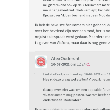
mij gisteravond ook op de 2 forummers maar 
me in het geheel niet inheb verdiept) kenneli
Djelisa over "ik ben bevriend met een Mod du
Ik heb de bewuste forummers niet geband, da
over het bevriend zijn met een mod, het is o
onjuiste uitspraak werd gedaan. Meerdere mo
te geven van Viafora, maar daar is nog geen z
AlexOudersnl
16-07-2021
om 12:24
LiefsteFeetje schreef op 16-07-2021 om 11
Mag ik deze vraag wel stellen? Vroeg ik net in
Ik snap even niet waarom een bepaalde forum
Vivaforummers mag posten. Waarom heeft dez
ondertussen. Moderator?
Ik vermoed dat je nu aan meerdere gebruikers