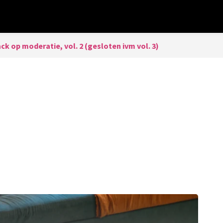
k op moderatie, vol. 2 (gesloten ivm vol. 3)