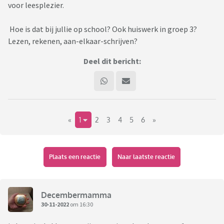
voor leesplezier.
Hoe is dat bij jullie op school? Ook huiswerk in groep 3?
Lezen, rekenen, aan-elkaar-schrijven?
Deel dit bericht:
«
1
2
3
4
5
6
»
Plaats een reactie
Naar laatste reactie
Decembermamma
30-11-2022
om 16:30