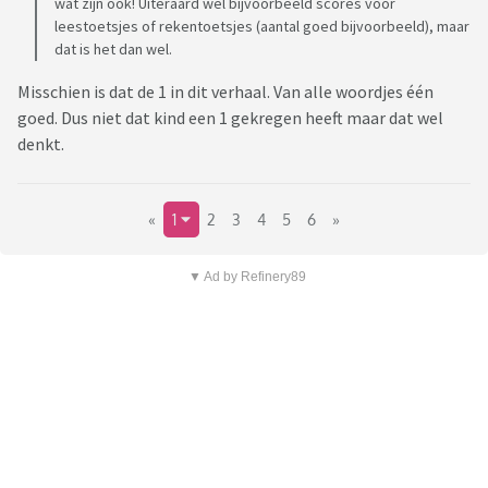
wat zijn ook! Uiteraard wel bijvoorbeeld scores voor
leestoetsjes of rekentoetsjes (aantal goed bijvoorbeeld), maar
dat is het dan wel.
Misschien is dat de 1 in dit verhaal. Van alle woordjes één
goed. Dus niet dat kind een 1 gekregen heeft maar dat wel
denkt.
«
1
2
3
4
5
6
»
▼ Ad by Refinery89