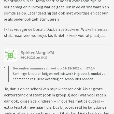
We stonden in de Hema taart te kopen voor zoon zijn 3e
verjaardag en hij vroeg wat de getallen in de vitrine waren en
somde ze op. Later deed hij dat ook met woordjes en dat kun
je als ouder ook zelf stimuleren.
Ik las vroeger de Donald Duck en de Suske en Wiske helemaal
stuk, maar veel woordjes las ik niet ik keek vooral plaatjes.
SpiritedMagpie74
01-12-2022
om 10:21
Decembermamma schreef op 01-12-2022 om 07:14:
Sommige kinderen krijgen wel huiswerk in groep 3, omdat ze
het met de reguliere oefening op school niet redden.
Ja, dat is op de school van mijn kinderen ook. Als er grote
achterstand ontstaat (ook in groep 3) door wat voor reden
dan ook, krijgen de kinderen -- in overleg met de ouders --
extra lesstof mee naar huis. Dus bijvoorbeeld bij langdurige
ziekte, of een taal-achterstand. Of als het kind steeds uit het