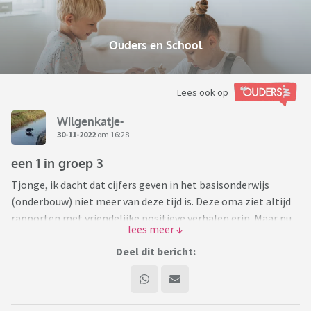
Ouders en School
Lees ook op
Wilgenkatje-
30-11-2022
om 16:28
een 1 in groep 3
Tjonge, ik dacht dat cijfers geven in het basisonderwijs
(onderbouw) niet meer van deze tijd is. Deze oma ziet altijd
rapporten met vriendelijke positieve verhalen erin. Maar nu
hoor ik van kleindochter (groep 3) dat ze een 1 kreeg omdat
er teveel woordjes fout waren geschreven. Een 1 - lekker
Deel dit bericht:
stimulerend. Ook zo'n starter in groep 3 weet heel goed dat
een 1 het laagste cijfer is. Ze is er heel verdrietig om en de
ouders moeten dagelijks oefenen - niet perse bevorderlijk