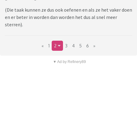
(Die taak kunnen ze dus ook oefenen en als ze het vaker doen
en er beter in worden dan worden het dus al snel meer
sterren).
«
1
2
3
4
5
6
»
▼ Ad by Refinery89