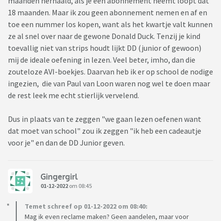
maanden herhaald, als je een abonnement neemt loopt dat
18 maanden. Maar ik zou geen abonnement nemen en af en
toe een nummer los kopen, want als het kwartje valt kunnen
ze al snel over naar de gewone Donald Duck. Tenzij je kind
toevallig niet van strips houdt lijkt DD (junior of gewoon)
mij de ideale oefening in lezen. Veel beter, imho, dan die
zouteloze AVI-boekjes. Daarvan heb ik er op school de nodige
ingezien, die van Paul van Loon waren nog wel te doen maar
de rest leek me echt stierlijk vervelend.
Dus in plaats van te zeggen "we gaan lezen oefenen want
dat moet van school" zou ik zeggen "ik heb een cadeautje
voor je" en dan de DD Junior geven.
Gingergirl
01-12-2022
om 08:45
Temet schreef op 01-12-2022 om 08:40:
Mag ik even reclame maken? Geen aandelen, maar voor