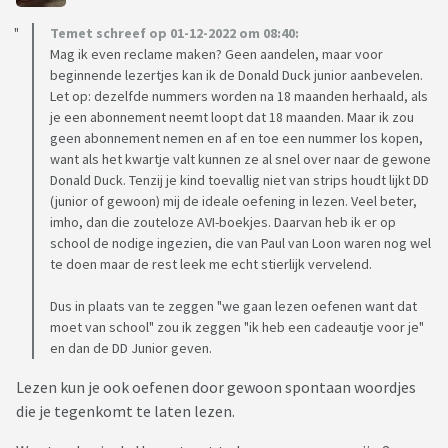
Temet schreef op 01-12-2022 om 08:40:
Mag ik even reclame maken? Geen aandelen, maar voor
beginnende lezertjes kan ik de Donald Duck junior aanbevelen.
Let op: dezelfde nummers worden na 18 maanden herhaald, als
je een abonnement neemt loopt dat 18 maanden. Maar ik zou
geen abonnement nemen en af en toe een nummer los kopen,
want als het kwartje valt kunnen ze al snel over naar de gewone
Donald Duck. Tenzij je kind toevallig niet van strips houdt lijkt DD
(junior of gewoon) mij de ideale oefening in lezen. Veel beter,
imho, dan die zouteloze AVI-boekjes. Daarvan heb ik er op
school de nodige ingezien, die van Paul van Loon waren nog wel
te doen maar de rest leek me echt stierlijk vervelend.
Dus in plaats van te zeggen "we gaan lezen oefenen want dat
moet van school" zou ik zeggen "ik heb een cadeautje voor je"
en dan de DD Junior geven.
Lezen kun je ook oefenen door gewoon spontaan woordjes
die je tegenkomt te laten lezen.