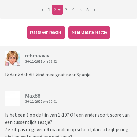
voor leesplezier.
«
1
2
3
4
5
6
»
Hoe is dat bij jullie op school? Ook huiswerk in groep 3?
Lezen, rekenen, aan-elkaar-schrijven?
Plaats een reactie
Naar laatste reactie
rebmaaviv
30-11-2022
om 18:52
Ik denk dat dit kind mee gaat naar Spanje.
Max88
30-11-2022
om 19:01
Is het een 1 op de lijn van 1-10? Of een ander soort score van
een tussentijds testje?
Ze zit pas ongeveer 4 maanden op school, dan schrijf je nog
niet zoveel woordjes goed toch?