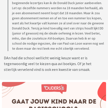
beginnende lezertjes kan ik de Donald Duck junior aanbevelen.
Let op: dezelfde nummers worden na 18 maanden herhaald, als
je een abonnement neemt loopt dat 18 maanden. Maar ik zou
geen abonnement nemen en af en toe een nummer los kopen,
want als het kwartje valt kunnen ze al snel over naar de gewone
Donald Duck. Tenzij je kind toevallig niet van strips houdt lijkt DD
(junior of gewoon) mij de ideale oefening in lezen. Veel beter,
imho, dan die zouteloze AVI-boekjes. Daarvan heb ik er op
school de nodige ingezien, die van Paul van Loon waren nog wel
te doen maar de rest leek me echt stierlijk vervelend.
DAn had die school wellicht weinig keuze want er is
tegenwoordig veel te kiezen qua avi boekjes. Of je het
stierlijk vervelend vind is ook een kwestie van smaak.