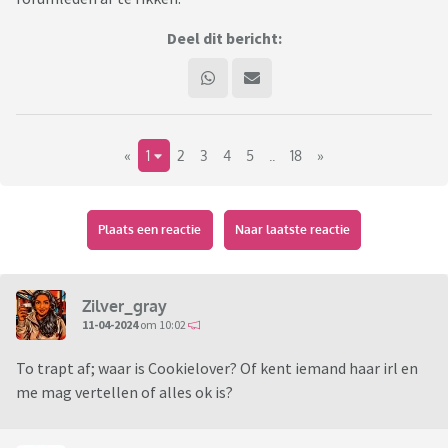
Deel dit bericht:
«
1
2
3
4
5
..
18
»
Plaats een reactie
Naar laatste reactie
Zilver_gray
11-04-2024
om 10:02
To trapt af; waar is Cookielover? Of kent iemand haar irl en
me mag vertellen of alles ok is?