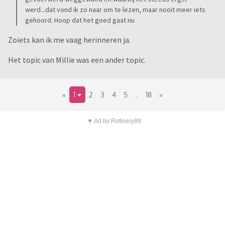
werd...dat vond ik zo naar om te lezen, maar nooit meer iets
gehoord. Hoop dat het goed gaat nu
Zoiets kan ik me vaag herinneren ja.
Het topic van Millie was een ander topic.
«
1
2
3
4
5
..
18
»
▼ Ad by Refinery89