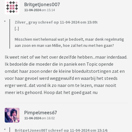
BritgetJones007
11-04-2024
om 15:14
Zilver_gray schreef op 11-04-2024 om 15:09:
[..]
Misschien niet helemaal wat je bedoelt, maar denk regelmatig
aan zoon en man van Millie, hoe zal het nu met hen gaan?
Ik weet niet of we het over dezelfde hebben...maar inderdaad.
Ik bedoelde die moeder die in paniek een Topic opende
omdat haar zoon onder de kleine bloeduitstortingen zat en
voor haar gevoel werd weggewuifd en waarbij het steeds
erger werd...dat vond ik zo naar om te lezen, maar nooit
meer iets gehoord. Hoop dat het goed gaat nu
Pimpelmees67
11-04-2024
om 16:02
BritgetJones007 schreef op 11-04-2024 om 15:14: