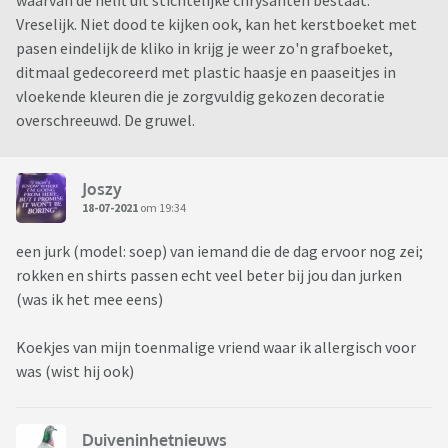
waarvan de helft uit stichtelijke chrysanten bestaat.
Vreselijk. Niet dood te kijken ook, kan het kerstboeket met
pasen eindelijk de kliko in krijg je weer zo'n grafboeket,
ditmaal gedecoreerd met plastic haasje en paaseitjes in
vloekende kleuren die je zorgvuldig gekozen decoratie
overschreeuwd. De gruwel.
Joszy
18-07-2021
om 19:34
een jurk (model: soep) van iemand die de dag ervoor nog zei;
rokken en shirts passen echt veel beter bij jou dan jurken
(was ik het mee eens)
Koekjes van mijn toenmalige vriend waar ik allergisch voor
was (wist hij ook)
Duiveninhetnieuws