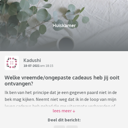
Huiskamer
Kadushi
18-07-2021
om 18:15
Welke vreemde/ongepaste cadeaus heb jij ooit
ontvangen?
Ik ben van het principe dat je een gegeven paard niet in de
bek mag kijken. Neemt niet weg dat ik in de loop van mijn
leven cadeaus heb gehad die me uitermate verbaasden of
waardoor ik mijn gezicht nog net in de plooi kon houden tot
na het uitzwaaien. Of die ik al griezelend na afloop in de kliko
Deel dit bericht:
gooide. Van die laatste categorie heb ik een voorbeeld;