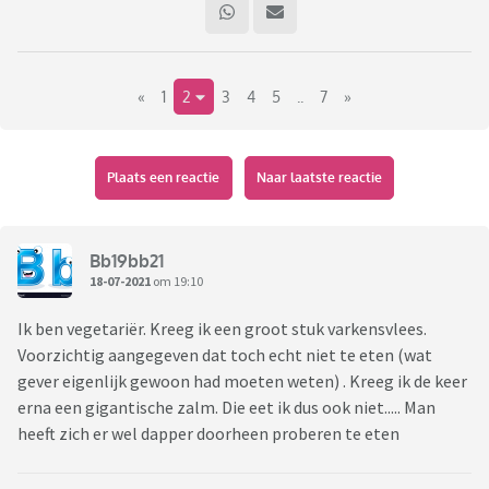
Kennis kwam op mijn verjaardag aan met een hakpotje
zelfgemaakte vlierbessenjam. De lijmresten van het
«
1
2
3
4
5
..
7
»
originele etiket nog op het potje met daarover heen een
strookje wit papier met plakband waarop stond;
vlierbessenjam 2016. Het was 2019. De spinazieresten zaten
nog in de groeven van het dekseltje bleek toen ik het
Plaats een reactie
Naar laatste reactie
naderhand openschroefde, benieuwd als ik was over de
inhoud.
Bb19bb21
Zelfgemaakte jam etc, super! Maar niet zo toch? Ben
18-07-2021
om 19:10
benieuwd naar jullie ervaringen op dit gebied!
Ik ben vegetariër. Kreeg ik een groot stuk varkensvlees.
Voorzichtig aangegeven dat toch echt niet te eten (wat
gever eigenlijk gewoon had moeten weten) . Kreeg ik de keer
erna een gigantische zalm. Die eet ik dus ook niet..... Man
heeft zich er wel dapper doorheen proberen te eten