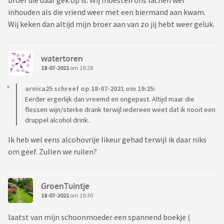
broer die daar gek op is. Wij moesten ons lachen wel
inhouden als die vriend weer met een biermand aan kwam.
Wij keken dan altijd mijn broer aan van zo jij hebt weer geluk.
watertoren
18-07-2021
om 19:28
arnica25 schreef op 18-07-2021 om 19:25:
Eerder ergerlijk dan vreemd en ongepast. Altijd maar die
flessen wijn/sterke drank terwijl iedereen weet dat ik nooit een
druppel alcohol drink.
Ik heb wel eens alcohovrije likeur gehad terwijl ik daar niks
om geef. Zullen we ruilen?
GroenTuintje
18-07-2021
om 19:30
laatst van mijn schoonmoeder een spannend boekje (