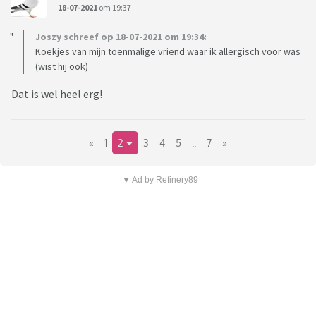
18-07-2021
om 19:37
Joszy schreef op 18-07-2021 om 19:34:
Koekjes van mijn toenmalige vriend waar ik allergisch voor was
(wist hij ook)
Dat is wel heel erg!
«
1
2
3
4
5
..
7
»
▼ Ad by Refinery89