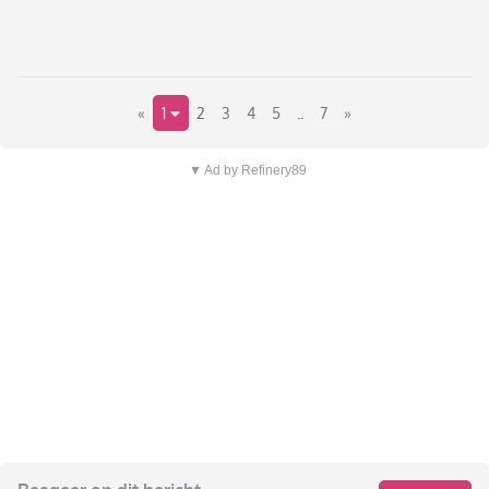
«
1
2
3
4
5
..
7
»
▼ Ad by Refinery89