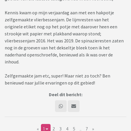
Kennis kwam op mijn verjaardag aan met een hakpotje
zelfgemaakte vlierbessenjam. De lijmresten van het
originele etiket nog op het potje met daarover heen een
strookje wit papier met plakband waarop stond;
vlierbessenjam 2016. Het was 2019. De spinazieresten zaten
nog in de groeven van het dekseltje bleek toen ik het
naderhand openschroefde, benieuwd als ik was over de
inhoud.
Zelfgemaakte jam etc, super! Maar niet zo toch? Ben
benieuwd naar jullie ervaringen op dit gebied!
Deel dit bericht:
«
1
2
3
4
5
..
7
»