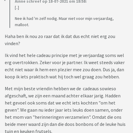
Ainne schreef op 18-07-2021 om 18:58:
[..]
Nee ik had 'm zelf nodig. Maar niet voor mijn verjaardag,
malloot.
Haha ben ik nou zo raar dat ik dat dus echt niet erg zou
vinden?
Ik vind het hele cadeau principe met je verjaardag soms wel
erg overtrokken. Zeker voor je partner. Ik weet steeds vaker
echt niet waar ik hem een plezier mee zou doen. Dus ja, dan
koop ik iets praktisch wat hij toch wel graag zou hebben.
Met mijn beste vriendin hebben we de cadeaus sowieso
afgeschaft, we zijn een maand achter elkaar jarig. Hadden
het gevoel ook soms dat we echt iets kochten "om het
geven". We gaan nu ieder jaar iets leuks doen samen, onder
het mom van "herinneringen verzamelen". Omdat die ons
beide meer waard zijn dan die doos bonbons of de leuke huis
tuin en keuken frutsels.