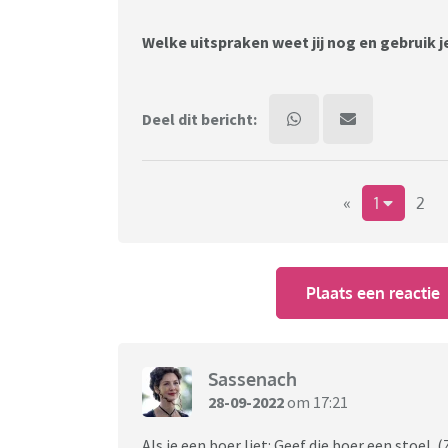
Welke uitspraken weet jij nog en gebruik je
Deel dit bericht:
«
1
2
Plaats een reactie
Sassenach
28-09-2022
om 17:21
Als je een boer liet: Geef die boer een stoel. 