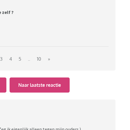
 zelf ?
3
4
5
..
10
»
Naar laatste reactie
(Zeg ik eigenlijk alleen tegen mijn ouders.)