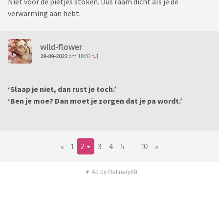
Niet voor de pietjes stoken. Dus raam dicht als je de
verwarming aan hebt.
wild-flower
28-09-2022
om 18:02
‘Slaap je niet, dan rust je toch.’
‘Ben je moe? Dan moet je zorgen dat je pa wordt.’
«
1
2
3
4
5
..
10
»
▼ Ad by Refinery89