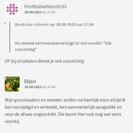
- 'Jouw wil staat achter de deur! Ga maar kijken . '
ProfitableMantis53
28-09-2022
om 17:41
Rockstar schreef op 28-09-2022 om 17:36:
Welke uitspraken weet jij nog en gebruik je zelf ?
Als iemand een hoestaanval krijgt of zich verslikt: "Stik
voorzichtig"
Of bij struikelen
Breek je nek voorzichtig
Ellori
28-09-2022
om 17:44
Mijn grootouders en moeder zeiden na heerlijk eten altijd ik
ben verzadigd en verkwikt, ben aanmerkelijk aangedikt en
voor de afwas ongeschikt. Die komt hier ook nog wel eens
voorbij.