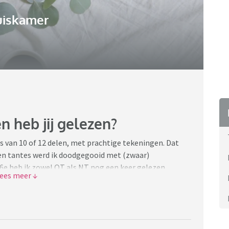
uiskamer
n heb jij gelezen?
ts van 10 of 12 delen, met prachtige tekeningen. Dat
s en tantes werd ik doodgegooid met (zwaar)
6e heb ik zowel OT als NT nog een keer gelezen.
r geloof, over de overeenkomsten en verschillen tussen
le geloofsbeleving etc. Dus laatst heb ik weer een paar
 ik me na een paar gesprekken afvroeg 'Hoe zat dat ook