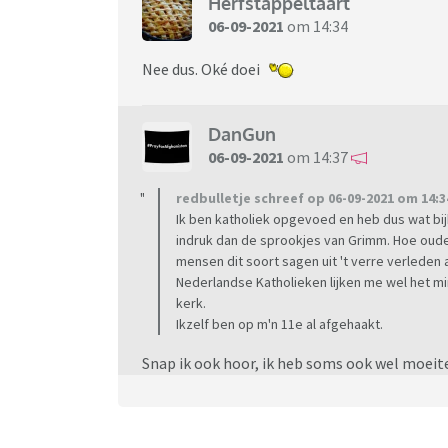
Herfstappeltaart
06-09-2021
om 14:34
Nee dus. Oké doei
DanGun
06-09-2021
om 14:37
redbulletje schreef op 06-09-2021 om 14:3
Ik ben katholiek opgevoed en heb dus wat b
indruk dan de sprookjes van Grimm. Hoe ouder
mensen dit soort sagen uit 't verre verleden 
Nederlandse Katholieken lijken me wel het min
kerk.
Ikzelf ben op m'n 11e al afgehaakt.
Snap ik ook hoor, ik heb soms ook wel moeit