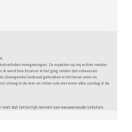
4:
ijbelverhalen meegekregen. Ze maakten op mij echter minder
 ik werd hoe bizarrer ik het ging vinden dat volwassen
als (dwingende) leidraad gebruiken in het leven anno nu.
st streng in de leer en zitten ook niet meer elke zondag in de
e met dat letterlijk nemen van eeuwenoude teksten.