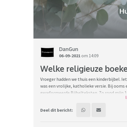
H
DanGun
06-09-2021
om 14:09
Welke religieuze boeke
Vroeger hadden we thuis een kinderbijbel. Ie
was een vrolijke, katholieke versie. Bij oom
gereformeerde Bijbelteksten. Zo rond mijn 1
Ik praat met kennissen en vrienden veel ove
Deel dit bericht:
de Islam en Christendom, over onze individue
verhalen uit de Bijbel gelezen. Vooral omdat
al weer?'