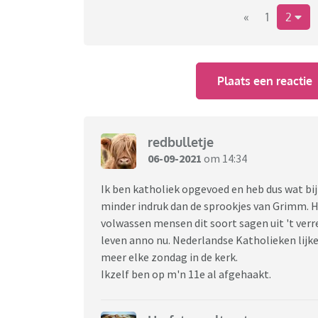
Ik ben aan de Koran begonnen, maar daar kw
«
1
2
lezen.
En dat brengt me bij de vraag: Welke heilige
Plaats een reactie
(Laten we er alsjeblieft een normaal gesprek
Thora etc zijn sprookjesboeken' of 'Mijn gelo
vrouwonvriendelijk en zet aan tot terrorisme'
redbulletje
of geloof niet, graag wel met respect voor e
06-09-2021
om 14:34
Ik ben katholiek opgevoed en heb dus wat b
minder indruk dan de sprookjes van Grimm. Ho
volwassen mensen dit soort sagen uit 't verr
leven anno nu. Nederlandse Katholieken lijke
meer elke zondag in de kerk.
Ikzelf ben op m'n 11e al afgehaakt.