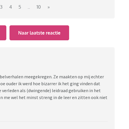
am ik lastig doorheen. Dus die ga ik samen met iemand
3
4
5
..
10
»
 / religieuze boeken heb jij gelezen? En waarom?
Naar laatste reactie
 over houden. Op opmerkingen als 'De Bijbel / Koran/
of is beter dan het jouwe' of 'De Islam is
 etc etc etc zit niemand te wachten. Geloof wat je wilt
lkaar en elkaars overtuiging)
ijbelverhalen meegekregen. Ze maakten op mij echter
e ouder ik werd hoe bizarrer ik het ging vinden dat
e verleden als (dwingende) leidraad gebruiken in het
n me wel het minst streng in de leer en zitten ook niet