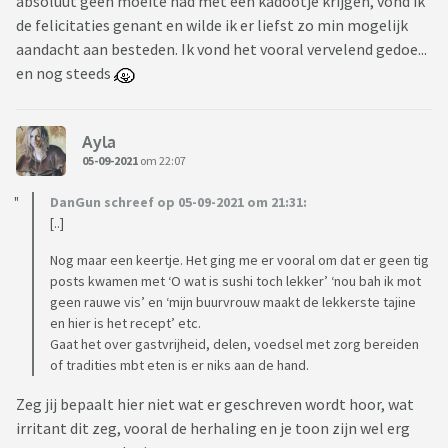
absoluut geen moeite had met een kadootje krijgen, vond ik
de felicitaties genant en wilde ik er liefst zo min mogelijk
aandacht aan besteden. Ik vond het vooral vervelend gedoe...
en nog steeds
Ayla
05-09-2021
om 22:07
DanGun schreef op 05-09-2021 om 21:31:
[..]
Nog maar een keertje. Het ging me er vooral om dat er geen tig
posts kwamen met ‘O wat is sushi toch lekker’ ‘nou bah ik mot
geen rauwe vis’ en ‘mijn buurvrouw maakt de lekkerste tajine
en hier is het recept’ etc.
Gaat het over gastvrijheid, delen, voedsel met zorg bereiden
of tradities mbt eten is er niks aan de hand.
Zeg jij bepaalt hier niet wat er geschreven wordt hoor, wat
irritant dit zeg, vooral de herhaling en je toon zijn wel erg