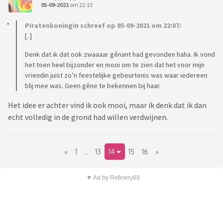
05-09-2021
om 22:15
Piratenkoningin schreef op 05-09-2021 om 22:07:
[..]
Denk dat ik dat ook zwaaaar gênant had gevonden haha. Ik vond
het toen heel bijzonder en mooi om te zien dat het voor mijn
vriendin juist zo’n feestelijke gebeurtenis was waar iedereen
blij mee was. Geen gêne te bekennen bij haar.
Het idee er achter vind ik ook mooi, maar ik denk dat ik dan
echt volledig in de grond had willen verdwijnen.
«
1
..
13
14
15
16
»
▼ Ad by Refinery89