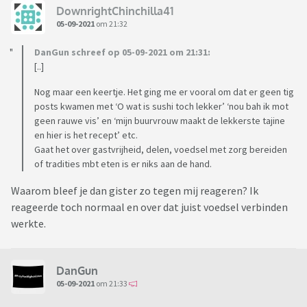
DownrightChinchilla41
05-09-2021
om 21:32
DanGun schreef op 05-09-2021 om 21:31:
[..]
Nog maar een keertje. Het ging me er vooral om dat er geen tig
posts kwamen met ‘O wat is sushi toch lekker’ ‘nou bah ik mot
geen rauwe vis’ en ‘mijn buurvrouw maakt de lekkerste tajine
en hier is het recept’ etc.
Gaat het over gastvrijheid, delen, voedsel met zorg bereiden
of tradities mbt eten is er niks aan de hand.
Waarom bleef je dan gister zo tegen mij reageren? Ik
reageerde toch normaal en over dat juist voedsel verbinden
werkte.
DanGun
05-09-2021
om 21:33