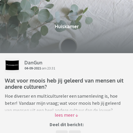
Huiskamer
DanGun
04-09-2021
om 23:31
Wat voor moois heb jij geleerd van mensen uit
andere culturen?
Hoe diverser en multicultureler een samenleving is, hoe
beter! Vandaar mijn vraag; wat voor moois heb jij geleerd
van mensen uit een heel andere cultuur dan de jouwe?
En dan heb ik het niet over het roti recept van je Surinaamse
schoonmoeder ofzo 😉
Deel dit bericht:
Wat heb je geleerd van je Chinese collega, je Marokkaanse