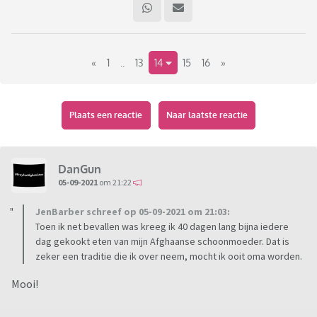
klasgenootje, je Surinaamse schoonmoeder wat je echt als
heel waardevol beschouwt?
«
1
..
13
14
15
16
»
(Dit is duidelijk géén discussie-topic. Het is ook niet bedoelt
om andermans mooie ervaringen af te katten of te roepen
dat je niks moois leert van andere culturen. Het staat je vrij
om daar zelf een topic over te openen.)
Plaats een reactie
Naar laatste reactie
DanGun
05-09-2021
om 21:22
JenBarber schreef op 05-09-2021 om 21:03:
Toen ik net bevallen was kreeg ik 40 dagen lang bijna iedere
dag gekookt eten van mijn Afghaanse schoonmoeder. Dat is
zeker een traditie die ik over neem, mocht ik ooit oma worden.
Mooi!