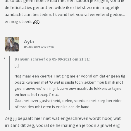
absoluut geen moeite had met een kadootje krijgen, vond ik
de felicitaties genant en wilde ik er liefst zo min mogelijk
aandacht aan besteden. Ik vond het vooral vervelend gedoe...
en nog steeds
Ayla
05-09-2021
om 22:07
DanGun schreef op 05-09-2021 om 21:31:
[..]
Nog maar een keertje. Het ging me er vooral om dat er geen tig
posts kwamen met ‘O wat is sushi toch lekker’ ‘nou bah ik mot
geen rauwe vis’ en ‘mijn buurvrouw maakt de lekkerste tajine
en hier is het recept’ etc.
Gaat het over gastvrijheid, delen, voedsel met zorg bereiden
of tradities mbt eten is er niks aan de hand.
Zeg jij bepaalt hier niet wat er geschreven wordt hoor, wat
irritant dit zeg, vooral de herhaling en je toon zijn wel erg