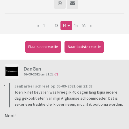
klasgenootje, je Surinaamse schoonmoeder wat je echt als
heel waardevol beschouwt?
«
1
..
13
14
15
16
»
(Dit is duidelijk géén discussie-topic. Het is ook niet bedoelt
om andermans mooie ervaringen af te katten of te roepen
dat je niks moois leert van andere culturen. Het staat je vrij
om daar zelf een topic over te openen.)
Plaats een reactie
Naar laatste reactie
DanGun
05-09-2021
om 21:22
JenBarber schreef op 05-09-2021 om 21:03:
Toen ik net bevallen was kreeg ik 40 dagen lang bijna iedere
dag gekookt eten van mijn Afghaanse schoonmoeder. Dat is
zeker een traditie die ik over neem, mocht ik ooit oma worden.
Mooi!