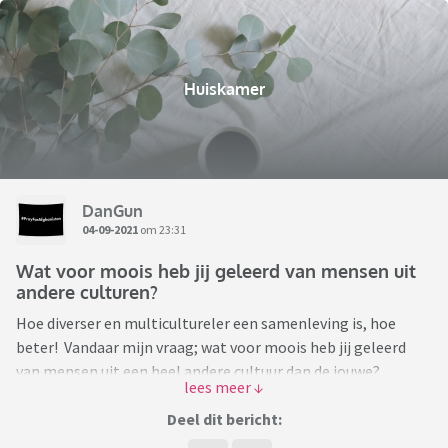
Huiskamer
DanGun
04-09-2021
om 23:31
Wat voor moois heb jij geleerd van mensen uit
andere culturen?
Hoe diverser en multicultureler een samenleving is, hoe
beter! Vandaar mijn vraag; wat voor moois heb jij geleerd
van mensen uit een heel andere cultuur dan de jouwe?
En dan heb ik het niet over het roti recept van je Surinaamse
schoonmoeder ofzo 😉
Deel dit bericht:
Wat heb je geleerd van je Chinese collega, je Marokkaanse