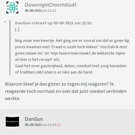
DownrightChinchilla41
05-09-2021
om 21:32
DanGun schreef op 05-09-2021 om 21:31:
[..]
Nog maar een keertje. Het ging me er vooral om dat er geen tig
posts kwamen met ‘O wat is sushi toch lekker’ ‘nou bah ik mot
geen rauwe vis’ en ‘mijn buurvrouw maakt de lekkerste tajine
en hier is het recept’ etc.
Gaat het over gastvrijheid, delen, voedsel met zorg bereiden
of tradities mbt eten is er niks aan de hand.
Waarom bleef je dan gister zo tegen mij reageren? Ik
reageerde toch normaal en over dat juist voedsel verbinden
werkte.
DanGun
05-09-2021
om 21:33