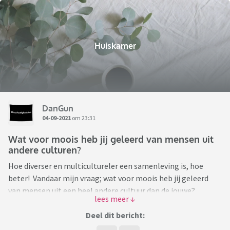
Huiskamer
DanGun
04-09-2021
om 23:31
Wat voor moois heb jij geleerd van mensen uit
andere culturen?
Hoe diverser en multicultureler een samenleving is, hoe
beter! Vandaar mijn vraag; wat voor moois heb jij geleerd
van mensen uit een heel andere cultuur dan de jouwe?
En dan heb ik het niet over het roti recept van je Surinaamse
schoonmoeder ofzo 😉
Deel dit bericht:
Wat heb je geleerd van je Chinese collega, je Marokkaanse