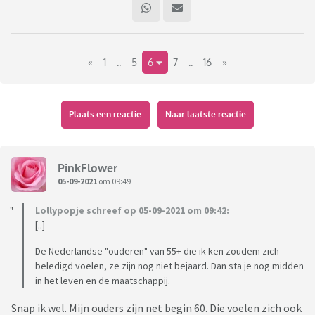
klasgenootje, je Surinaamse schoonmoeder wat je echt als
heel waardevol beschouwt?
«
1
..
5
6
7
..
16
»
(Dit is duidelijk géén discussie-topic. Het is ook niet bedoelt
om andermans mooie ervaringen af te katten of te roepen
dat je niks moois leert van andere culturen. Het staat je vrij
om daar zelf een topic over te openen.)
Plaats een reactie
Naar laatste reactie
PinkFlower
05-09-2021
om 09:49
Lollypopje schreef op 05-09-2021 om 09:42:
[..]
De Nederlandse "ouderen" van 55+ die ik ken zoudem zich
beledigd voelen, ze zijn nog niet bejaard. Dan sta je nog midden
in het leven en de maatschappij.
Snap ik wel. Mijn ouders zijn net begin 60. Die voelen zich ook