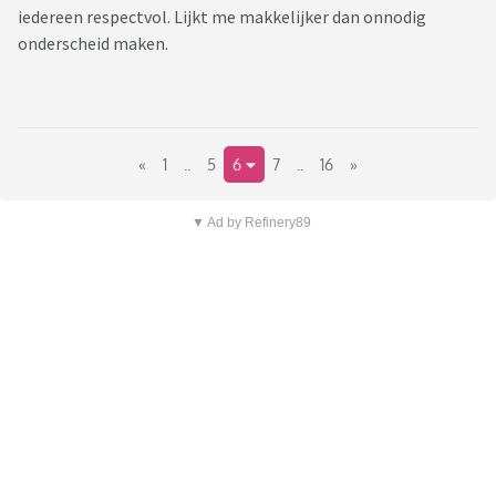
iedereen respectvol. Lijkt me makkelijker dan onnodig
onderscheid maken.
«
1
..
5
6
7
..
16
»
▼ Ad by Refinery89