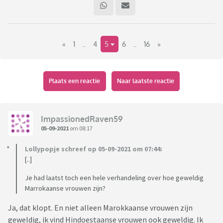
klasgenootje, je Surinaamse schoonmoeder wat je echt als
heel waardevol beschouwt?
«
1
..
4
5
6
..
16
»
(Dit is duidelijk géén discussie-topic. Het is ook niet bedoelt
om andermans mooie ervaringen af te katten of te roepen
dat je niks moois leert van andere culturen. Het staat je vrij
om daar zelf een topic over te openen.)
Plaats een reactie
Naar laatste reactie
ImpassionedRaven59
05-09-2021
om 08:17
Lollypopje schreef op 05-09-2021 om 07:44:
[..]
Je had laatst toch een hele verhandeling over hoe geweldig
Marrokaanse vrouwen zijn?
Ja, dat klopt. En niet alleen Marokkaanse vrouwen zijn
geweldig, ik vind Hindoestaanse vrouwen ook geweldig. Ik