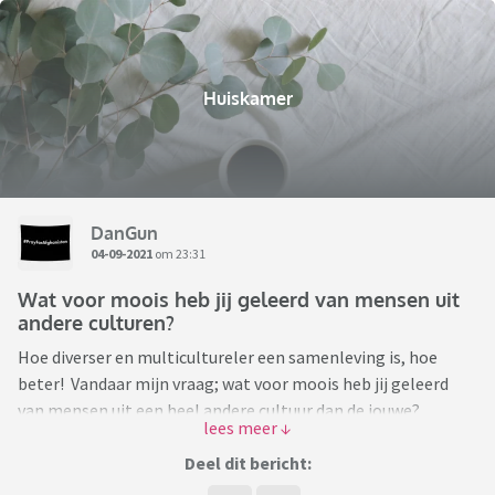
Huiskamer
DanGun
04-09-2021
om 23:31
Wat voor moois heb jij geleerd van mensen uit
andere culturen?
Hoe diverser en multicultureler een samenleving is, hoe
beter! Vandaar mijn vraag; wat voor moois heb jij geleerd
van mensen uit een heel andere cultuur dan de jouwe?
En dan heb ik het niet over het roti recept van je Surinaamse
schoonmoeder ofzo 😉
Deel dit bericht:
Wat heb je geleerd van je Chinese collega, je Marokkaanse