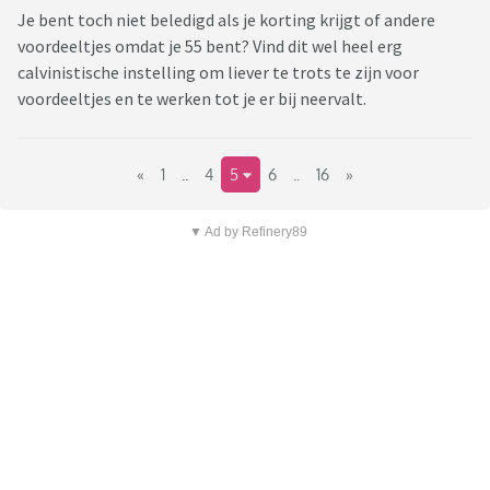
Je bent toch niet beledigd als je korting krijgt of andere
voordeeltjes omdat je 55 bent? Vind dit wel heel erg
calvinistische instelling om liever te trots te zijn voor
voordeeltjes en te werken tot je er bij neervalt.
«
1
..
4
5
6
..
16
»
▼ Ad by Refinery89