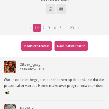
«
1
2
3
4
5
..
23
»
Plaats een reactie
Naar laatste reactie
Zilver_gray
12-05-2022
om 13:33
Wat ik ook niet begrijp: met schoenen op de bank, zie dat die
presentator van dat Home make over programma vaak doen
Bakblik