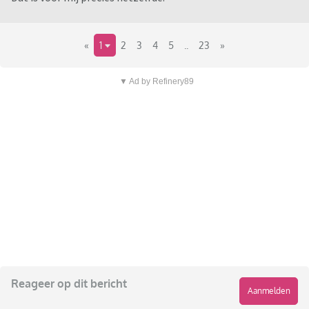
«
1
2
3
4
5
..
23
»
▼ Ad by Refinery89
Reageer op dit bericht
Aanmelden