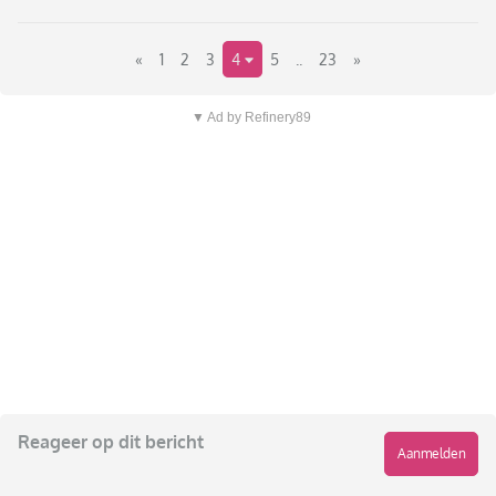
«
1
2
3
4
5
..
23
»
▼ Ad by Refinery89
Reageer op dit bericht
Aanmelden