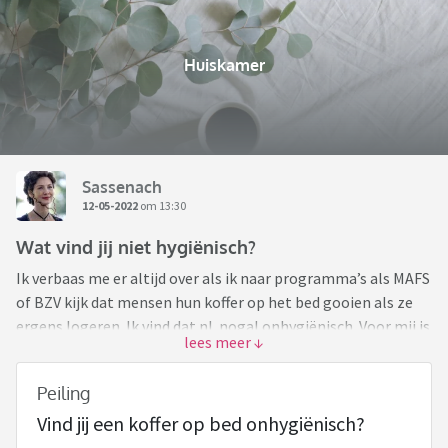
Huiskamer
Sassenach
12-05-2022
om 13:30
Wat vind jij niet hygiënisch?
Ik verbaas me er altijd over als ik naar programma’s als MAFS
of BZV kijk dat mensen hun koffer op het bed gooien als ze
ergens logeren. Ik vind dat nl. nogal onhygiënisch. Voor mij is
dat hetzelfde als schoenen op je bed zetten.
Peiling
Zo’n koffer heeft buiten op straat in van alles gestaan, heeft
Vind jij een koffer op bed onhygiënisch?
in de kofferruimte van een vliegtuig gelegen enz. Die zet je
toch net als je schoenen niet op je bed? Maar ik ben blijkbaar