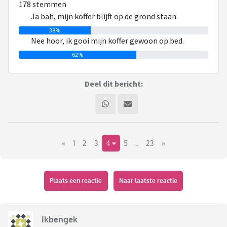
178 stemmen
maar 1 van de weinigen die daar zo over denkt, als ik dus die
Ja bah, mijn koffer blijft op de grond staan.
programma’s zo zie.
38%
Nee hoor, ik gooi mijn koffer gewoon op bed.
Nu heb ik 2 vragen:
62%
1. Zie de peiling: Vind jij een koffer op bed onhygiënisch?
2. Wat vind jij onhygiënisch, waar anderen zich blijkbaar niet
Deel dit bericht:
druk over maken?
«
1
2
3
4
5
..
23
»
Plaats een reactie
Naar laatste reactie
Ikbengek