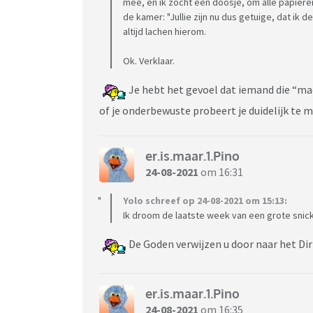
mee, en ik zocht een doosje, om alle papieren
de kamer: "Jullie zijn nu dus getuige, dat i
altijd lachen hierom.
Ok. Verklaar.
Je hebt het gevoel dat iemand die “mac
of je onderbewuste probeert je duidelijk te 
er.is.maar.1.Pino
24-08-2021
om 16:31
Yolo schreef op 24-08-2021 om 15:13:
Ik droom de laatste week van een grote sni
De Goden verwijzen u door naar het Dir
er.is.maar.1.Pino
24-08-2021
om 16:35