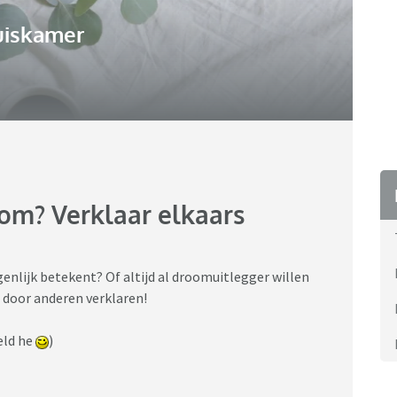
uiskamer
om? Verklaar elkaars
genlijk betekent? Of altijd al droomuitlegger willen
 door anderen verklaren!
oeld he
)