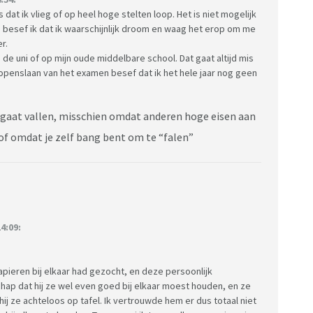
dat ik vlieg of op heel hoge stelten loop. Het is niet mogelijk
m besef ik dat ik waarschijnlijk droom en waag het erop om me
r.
e uni of op mijn oude middelbare school. Dat gaat altijd mis
et openslaan van het examen besef dat ik het hele jaar nog geen
d gaat vallen, misschien omdat anderen hoge eisen aan
 of omdat je zelf bang bent om te “falen”
4:09:
apieren bij elkaar had gezocht, en deze persoonlijk
ap dat hij ze wel even goed bij elkaar moest houden, en ze
hij ze achteloos op tafel. Ik vertrouwde hem er dus totaal niet