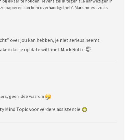
 bij elkaar te houden. Tevens zei ik tegen alle aanwezigen in
k deze papieren aan hem overhandigd heb". Mark moest zoals
ht” over jou kan hebben, je niet serieus neemt.
maken dat je op date wilt met Mark Rutte 😇
ckers, geen idee waarom
ty Mind Topic voor verdere assistentie