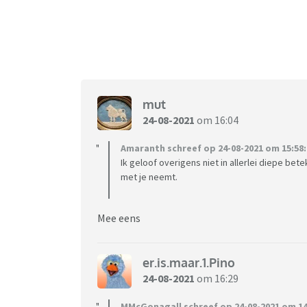
mut
24-08-2021
om 16:04
Amaranth schreef op 24-08-2021 om 15:58:
Ik geloof overigens niet in allerlei diepe be
met je neemt.
Mee eens
er.is.maar.1.Pino
24-08-2021
om 16:29
MMcGonagall schreef op 24-08-2021 om 14