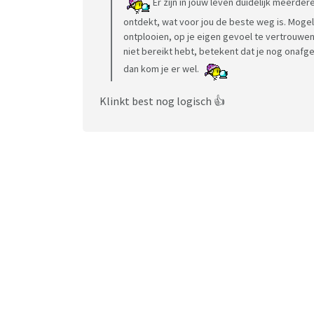
Er zijn in jouw leven duidelijk meerde
ontdekt, wat voor jou de beste weg is. Mogelij
ontplooien, op je eigen gevoel te vertrouwen,
niet bereikt hebt, betekent dat je nog onafg
dan kom je er wel.
Klinkt best nog logisch 👍