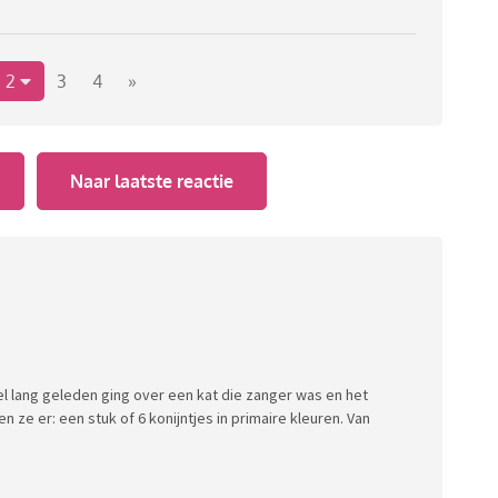
2
3
4
»
Naar laatste reactie
el lang geleden ging over een kat die zanger was en het
n ze er: een stuk of 6 konijntjes in primaire kleuren. Van