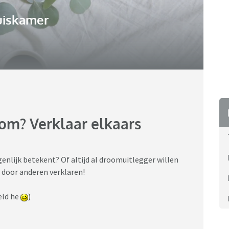
uiskamer
om? Verklaar elkaars
genlijk betekent? Of altijd al droomuitlegger willen
 door anderen verklaren!
oeld he
)