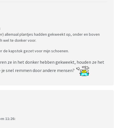
:
er) allemaal plantjes hadden gekweekt op, onder en boven
ch wel te donker voor.
er de kapstok gezet voor mijn schoenen.
eren ze in het donker hebben gekweekt, houden ze het
t je je snel remmen door andere mensen?
m 11:26: