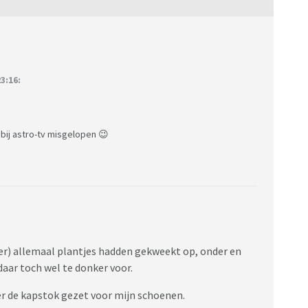
3:16:
e bij astro-tv misgelopen 😉
er) allemaal plantjes hadden gekweekt op, onder en
daar toch wel te donker voor.
r de kapstok gezet voor mijn schoenen.