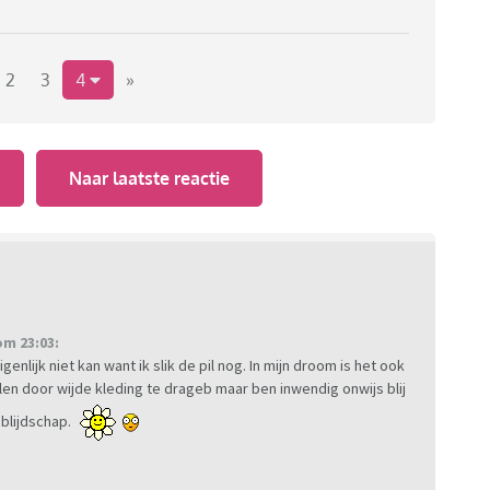
2
3
4
»
Naar laatste reactie
m 23:03:
enlijk niet kan want ik slik de pil nog. In mijn droom is het ook
len door wijde kleding te drageb maar ben inwendig onwijs blij
blijdschap.